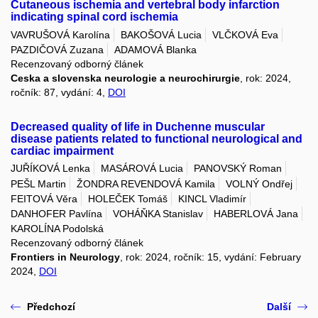
Cutaneous ischemia and vertebral body infarction
indicating spinal cord ischemia
VAVRUŠOVÁ Karolína
BAKOŠOVÁ Lucia
VLČKOVÁ Eva
PAZDIČOVÁ Zuzana
ADAMOVÁ Blanka
Recenzovaný odborný článek
Ceska a slovenska neurologie a neurochirurgie
, rok: 2024,
ročník: 87, vydání: 4,
DOI
Decreased quality of life in Duchenne muscular
disease patients related to functional neurological and
cardiac impairment
JUŘÍKOVÁ Lenka
MASÁROVÁ Lucia
PANOVSKÝ Roman
PEŠL Martin
ŽONDRA REVENDOVÁ Kamila
VOLNÝ Ondřej
FEITOVÁ Věra
HOLEČEK Tomáš
KINCL Vladimír
DANHOFER Pavlína
VOHÁŇKA Stanislav
HABERLOVÁ Jana
KAROLÍNA Podolská
Recenzovaný odborný článek
Frontiers in Neurology
, rok: 2024, ročník: 15, vydání: February
2024,
DOI
Předchozí
Další