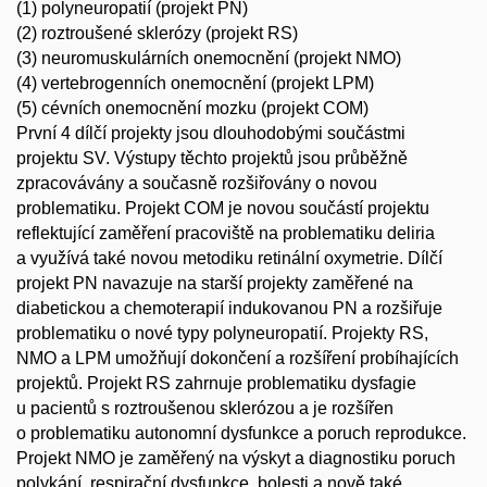
(1) polyneuropatií (projekt PN)
(2) roztroušené sklerózy (projekt RS)
(3) neuromuskulárních onemocnění (projekt NMO)
(4) vertebrogenních onemocnění (projekt LPM)
(5) cévních onemocnění mozku (projekt COM)
První 4 dílčí projekty jsou dlouhodobými součástmi
projektu SV. Výstupy těchto projektů jsou průběžně
zpracovávány a současně rozšiřovány o novou
problematiku. Projekt COM je novou součástí projektu
reflektující zaměření pracoviště na problematiku deliria
a využívá také novou metodiku retinální oxymetrie. Dílčí
projekt PN navazuje na starší projekty zaměřené na
diabetickou a chemoterapií indukovanou PN a rozšiřuje
problematiku o nové typy polyneuropatií. Projekty RS,
NMO a LPM umožňují dokončení a rozšíření probíhajících
projektů. Projekt RS zahrnuje problematiku dysfagie
u pacientů s roztroušenou sklerózou a je rozšířen
o problematiku autonomní dysfunkce a poruch reprodukce.
Projekt NMO je zaměřený na výskyt a diagnostiku poruch
polykání, respirační dysfunkce, bolesti a nově také