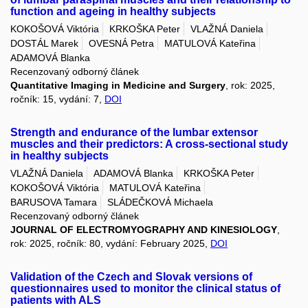
function and ageing in healthy subjects
KOKOŠOVÁ Viktória
KRKOŠKA Peter
VLAŽNÁ Daniela
DOSTÁL Marek
OVESNÁ Petra
MATULOVÁ Kateřina
ADAMOVÁ Blanka
Recenzovaný odborný článek
Quantitative Imaging in Medicine and Surgery
, rok: 2025,
ročník: 15, vydání: 7,
DOI
Strength and endurance of the lumbar extensor
muscles and their predictors: A cross-sectional study
in healthy subjects
VLAŽNÁ Daniela
ADAMOVÁ Blanka
KRKOŠKA Peter
KOKOŠOVÁ Viktória
MATULOVÁ Kateřina
BARUSOVA Tamara
SLÁDEČKOVÁ Michaela
Recenzovaný odborný článek
JOURNAL OF ELECTROMYOGRAPHY AND KINESIOLOGY
,
rok: 2025, ročník: 80, vydání: February 2025,
DOI
Validation of the Czech and Slovak versions of
questionnaires used to monitor the clinical status of
patients with ALS