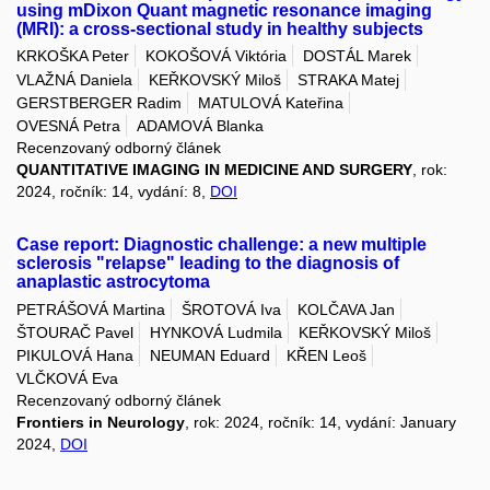
using mDixon Quant magnetic resonance imaging
(MRI): a cross-sectional study in healthy subjects
KRKOŠKA Peter
KOKOŠOVÁ Viktória
DOSTÁL Marek
VLAŽNÁ Daniela
KEŘKOVSKÝ Miloš
STRAKA Matej
GERSTBERGER Radim
MATULOVÁ Kateřina
OVESNÁ Petra
ADAMOVÁ Blanka
Recenzovaný odborný článek
QUANTITATIVE IMAGING IN MEDICINE AND SURGERY
, rok:
2024, ročník: 14, vydání: 8,
DOI
Case report: Diagnostic challenge: a new multiple
sclerosis "relapse" leading to the diagnosis of
anaplastic astrocytoma
PETRÁŠOVÁ Martina
ŠROTOVÁ Iva
KOLČAVA Jan
ŠTOURAČ Pavel
HYNKOVÁ Ludmila
KEŘKOVSKÝ Miloš
PIKULOVÁ Hana
NEUMAN Eduard
KŘEN Leoš
VLČKOVÁ Eva
Recenzovaný odborný článek
Frontiers in Neurology
, rok: 2024, ročník: 14, vydání: January
2024,
DOI