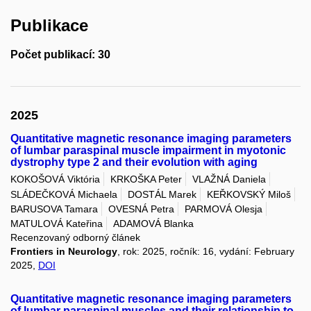
Publikace
Počet publikací: 30
2025
Quantitative magnetic resonance imaging parameters
of lumbar paraspinal muscle impairment in myotonic
dystrophy type 2 and their evolution with aging
KOKOŠOVÁ Viktória
KRKOŠKA Peter
VLAŽNÁ Daniela
SLÁDEČKOVÁ Michaela
DOSTÁL Marek
KEŘKOVSKÝ Miloš
BARUSOVA Tamara
OVESNÁ Petra
PARMOVÁ Olesja
MATULOVÁ Kateřina
ADAMOVÁ Blanka
Recenzovaný odborný článek
Frontiers in Neurology
, rok: 2025, ročník: 16, vydání: February
2025,
DOI
Quantitative magnetic resonance imaging parameters
of lumbar paraspinal muscles and their relationship to