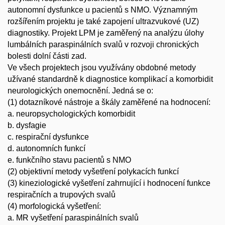
autonomní dysfunkce u pacientů s NMO. Významným
rozšířením projektu je také zapojení ultrazvukové (UZ)
diagnostiky. Projekt LPM je zaměřený na analýzu úlohy
lumbálních paraspinálních svalů v rozvoji chronických
bolesti dolní části zad.
Ve všech projektech jsou využívány obdobné metody
užívané standardně k diagnostice komplikací a komorbidit
neurologických onemocnění. Jedná se o:
(1) dotazníkové nástroje a škály zaměřené na hodnocení:
a. neuropsychologických komorbidit
b. dysfagie
c. respirační dysfunkce
d. autonomních funkcí
e. funkčního stavu pacientů s NMO
(2) objektivní metody vyšetření polykacích funkcí
(3) kineziologické vyšetření zahrnující i hodnocení funkce
respiračních a trupových svalů
(4) morfologická vyšetření:
a. MR vyšetření paraspinálních svalů