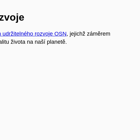
ozvoje
m udržitelného rozvoje OSN
, jejichž záměrem
litu života na naší planetě.