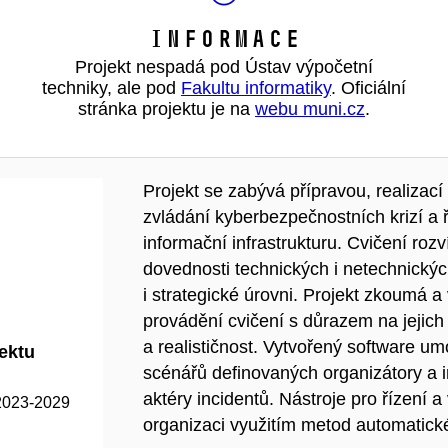
Informace
Projekt nespadá pod Ústav výpočetní
techniky, ale pod
Fakultu informatiky
. Oficiální
stránka projektu je na
webu muni.cz
.
Projekt se zabývá přípravou, realizac
zvládání kyberbezpečnostních krizí a ř
informační infrastrukturu. Cvičení roz
dovednosti technických i netechnickýc
i strategické úrovni. Projekt zkoumá a 
provádění cvičení s důrazem na jejich
a realističnost. Vytvořený software u
jektu
scénářů definovaných organizátory a i
aktéry incidentů. Nástroje pro řízení 
2023-2029
organizaci využitím metod automatické