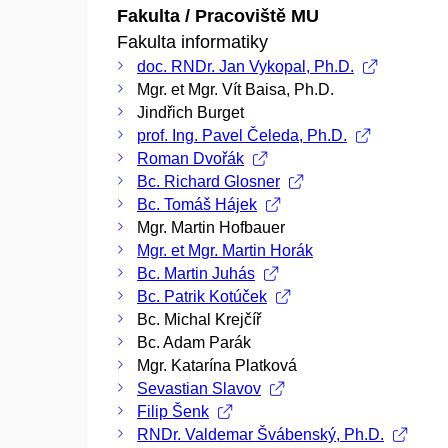
Fakulta / Pracoviště MU
Fakulta informatiky
doc. RNDr. Jan Vykopal, Ph.D.
Mgr. et Mgr. Vít Baisa, Ph.D.
Jindřich Burget
prof. Ing. Pavel Čeleda, Ph.D.
Roman Dvořák
Bc. Richard Glosner
Bc. Tomáš Hájek
Mgr. Martin Hofbauer
Mgr. et Mgr. Martin Horák
Bc. Martin Juhás
Bc. Patrik Kotúček
Bc. Michal Krejčíř
Bc. Adam Parák
Mgr. Katarína Platková
Sevastian Slavov
Filip Šenk
RNDr. Valdemar Švábenský, Ph.D.