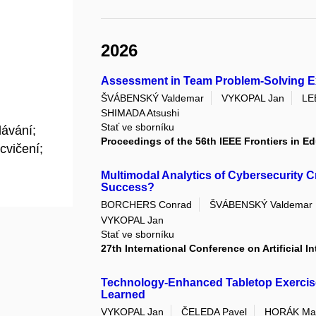
2026
Assessment in Team Problem-Solving E
ŠVÁBENSKÝ Valdemar
VYKOPAL Jan
LE
SHIMADA Atsushi
Stať ve sborníku
lávání;
Proceedings of the 56th IEEE Frontiers in E
cvičení;
Multimodal Analytics of Cybersecurity C
Success?
BORCHERS Conrad
ŠVÁBENSKÝ Valdemar
VYKOPAL Jan
Stať ve sborníku
27th International Conference on Artificial I
Technology-Enhanced Tabletop Exercise
Learned
VYKOPAL Jan
ČELEDA Pavel
HORÁK Mar