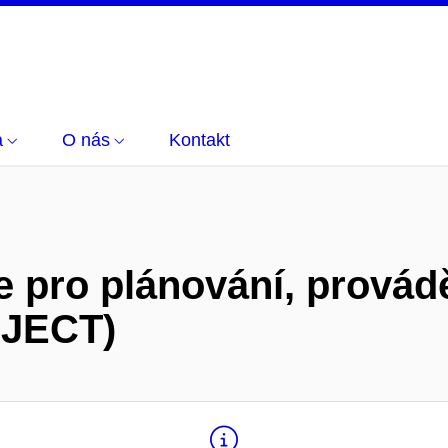
a
O nás
Kontakt
oje pro plánování, prová
INJECT)