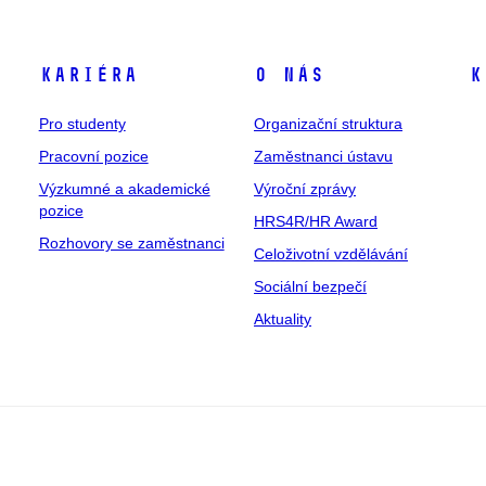
Kariéra
O nás
K
Pro studenty
Organizační struktura
Pracovní pozice
Zaměstnanci ústavu
Výzkumné a akademické
Výroční zprávy
pozice
HRS4R/HR Award
Rozhovory se zaměstnanci
Celoživotní vzdělávání
Sociální bezpečí
Aktuality