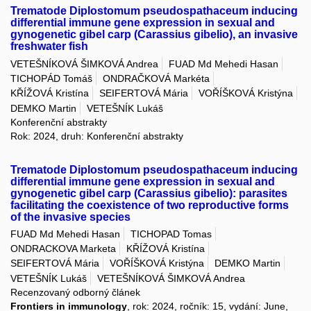
Trematode Diplostomum pseudospathaceum inducing
differential immune gene expression in sexual and
gynogenetic gibel carp (Carassius gibelio), an invasive
freshwater fish
VETEŠNÍKOVÁ ŠIMKOVÁ Andrea
FUAD Md Mehedi Hasan
TICHOPÁD Tomáš
ONDRAČKOVÁ Markéta
KŘÍŽOVÁ Kristína
SEIFERTOVÁ Mária
VOŘÍŠKOVÁ Kristýna
DEMKO Martin
VETEŠNÍK Lukáš
Konferenční abstrakty
Rok: 2024, druh: Konferenční abstrakty
Trematode Diplostomum pseudospathaceum inducing
differential immune gene expression in sexual and
gynogenetic gibel carp (Carassius gibelio): parasites
facilitating the coexistence of two reproductive forms
of the invasive species
FUAD Md Mehedi Hasan
TICHOPAD Tomas
ONDRACKOVA Marketa
KŘÍŽOVÁ Kristína
SEIFERTOVÁ Mária
VOŘÍŠKOVÁ Kristýna
DEMKO Martin
VETEŠNÍK Lukáš
VETEŠNÍKOVÁ ŠIMKOVÁ Andrea
Recenzovaný odborný článek
Frontiers in immunology
, rok: 2024, ročník: 15, vydání: June,