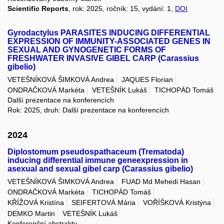
Scientific Reports
, rok: 2025, ročník: 15, vydání: 1,
DOI
Gyrodactylus PARASITES INDUCING DIFFERENTIAL
EXPRESSION OF IMMUNITY-ASSOCIATED GENES IN
SEXUAL AND GYNOGENETIC FORMS OF
FRESHWATER INVASIVE GIBEL CARP (Carassius
gibelio)
VETEŠNÍKOVÁ ŠIMKOVÁ Andrea
JAQUES Florian
ONDRAČKOVÁ Markéta
VETEŠNÍK Lukáš
TICHOPÁD Tomáš
Další prezentace na konferencích
Rok: 2025, druh: Další prezentace na konferencích
2024
Diplostomum pseudospathaceum (Trematoda)
inducing differential immune geneexpression in
asexual and sexual gibel carp (Carassius gibelio)
VETEŠNÍKOVÁ ŠIMKOVÁ Andrea
FUAD Md Mehedi Hasan
ONDRAČKOVÁ Markéta
TICHOPÁD Tomáš
KŘÍŽOVÁ Kristína
SEIFERTOVÁ Mária
VOŘÍŠKOVÁ Kristýna
DEMKO Martin
VETEŠNÍK Lukáš
Konferenční abstrakty