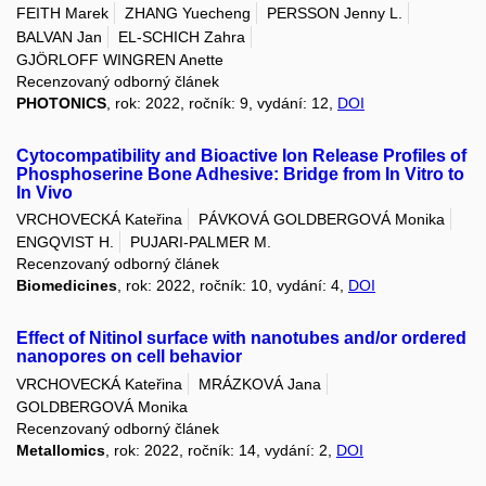
FEITH Marek
ZHANG Yuecheng
PERSSON Jenny L.
BALVAN Jan
EL-SCHICH Zahra
GJÖRLOFF WINGREN Anette
Recenzovaný odborný článek
PHOTONICS
, rok: 2022, ročník: 9, vydání: 12,
DOI
Cytocompatibility and Bioactive Ion Release Profiles of
Phosphoserine Bone Adhesive: Bridge from In Vitro to
In Vivo
VRCHOVECKÁ Kateřina
PÁVKOVÁ GOLDBERGOVÁ Monika
ENGQVIST H.
PUJARI-PALMER M.
Recenzovaný odborný článek
Biomedicines
, rok: 2022, ročník: 10, vydání: 4,
DOI
Effect of Nitinol surface with nanotubes and/or ordered
nanopores on cell behavior
VRCHOVECKÁ Kateřina
MRÁZKOVÁ Jana
GOLDBERGOVÁ Monika
Recenzovaný odborný článek
Metallomics
, rok: 2022, ročník: 14, vydání: 2,
DOI