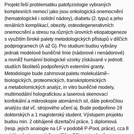
Projekt řeší problematiku patofyziologie vybraných
komplexních nemocí jako jsou onkologická onemocnění
(hematologické i solidní nádory), diabetu (2. typu) a jeho
renálních komplikací, obezity, osteodegenerativních
onemocnění a stresu na různých úrovních etiopatogeneze
s využitím široké palety metodologických přístupů v dílčích
podprogramech (A až G). Pro studium budou vybrány
jednak modelové buněčné linie (nádorové i nenádorové)
a rovněž humánní biologické vzorky získávané v jednotl.
studiích školitelů podpořených externími granty.
Metodologie bude zahrnovat paletu molekulárně–
biologických, proteomických, transkriptomických
a metabolomických analýz, in vitro buněčné modely,
multimodální holografickou a laserová skenovací
konfokální a mikroskopie atomárních sil, dále pokročilou
analýzu dat vč. strojového učení aj. Bude podpořeno 19
doktorských a 1 magisterský student. Výstupem projektu
budou min. 2 obhájené dizertační práce, 1 diplomová
(resp. jejich analogie na LF v podobě P-PooL práce), cca 8