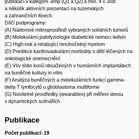
publikací v kategorii Jimp (Q1 a Q2) a min. 4 v Jost
a několik aktivních prezentací na tuzemských
a zahraničních fórech.
Dílčí podprogramy:
(A) Nádorové mikroprostředí vybraných solidních tumorů
(B) Molekulární patofyziologie diabetické nemoci ledvin
(C) High-risk a relabující mnohočetný myelom
(D) Predikce kardiovaskulární morbidity u dětí léčených na
onkologické onemocnění
(E) Vliv slitin kovů obsažených v humánních implantátech
na buněčné kultury in vitro
(F) Analýza buněčných a molekulárních funkcí gamma-
delta T lymfocytů u glioblastoma multiforme
(G) Nositelné prostředky (wearables) při měření stresu
v dynamických scénářích
Publikace
Počet publikací: 19