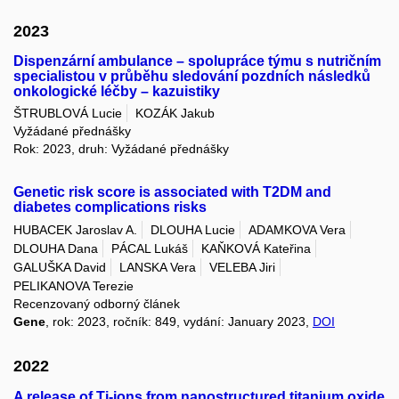
2023
Dispenzární ambulance – spolupráce týmu s nutričním
specialistou v průběhu sledování pozdních následků
onkologické léčby – kazuistiky
ŠTRUBLOVÁ Lucie
KOZÁK Jakub
Vyžádané přednášky
Rok: 2023, druh: Vyžádané přednášky
Genetic risk score is associated with T2DM and
diabetes complications risks
HUBACEK Jaroslav A.
DLOUHA Lucie
ADAMKOVA Vera
DLOUHA Dana
PÁCAL Lukáš
KAŇKOVÁ Kateřina
GALUŠKA David
LANSKA Vera
VELEBA Jiri
PELIKANOVA Terezie
Recenzovaný odborný článek
Gene
, rok: 2023, ročník: 849, vydání: January 2023,
DOI
2022
A release of Ti-ions from nanostructured titanium oxide