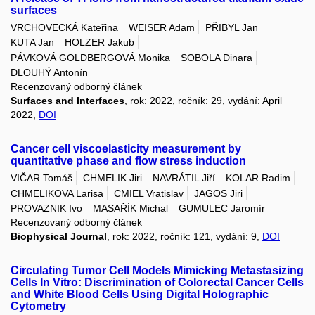
surfaces
VRCHOVECKÁ Kateřina
WEISER Adam
PŘIBYL Jan
KUTA Jan
HOLZER Jakub
PÁVKOVÁ GOLDBERGOVÁ Monika
SOBOLA Dinara
DLOUHÝ Antonín
Recenzovaný odborný článek
Surfaces and Interfaces
, rok: 2022, ročník: 29, vydání: April
2022,
DOI
Cancer cell viscoelasticity measurement by
quantitative phase and flow stress induction
VIČAR Tomáš
CHMELIK Jiri
NAVRÁTIL Jiří
KOLAR Radim
CHMELIKOVA Larisa
CMIEL Vratislav
JAGOS Jiri
PROVAZNIK Ivo
MASAŘÍK Michal
GUMULEC Jaromír
Recenzovaný odborný článek
Biophysical Journal
, rok: 2022, ročník: 121, vydání: 9,
DOI
Circulating Tumor Cell Models Mimicking Metastasizing
Cells In Vitro: Discrimination of Colorectal Cancer Cells
and White Blood Cells Using Digital Holographic
Cytometry