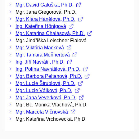
Mgr. David Galuška, Ph.D.
Mgr. Jana Gregorová, Ph.D.
Mgr. Klára Hánělová, Ph.D.
Ing. Kateřina Hönigová
Mgr. Katarína Chalásová, Ph.D.
Mgr. Jindřiška Leischner Fialová
Mgr. Viktória Macková
Mgr. Tamara Meňhertová
Ing. Jiří Navrátil, Ph.D.
Ing. Polina Navrátilová, Ph.D.
Mgr. Barbora Peltanová, Ph.D.
Mgr. Lucie Štrublová, Ph.D.
Mgr. Lucie Válková, Ph.D.
Mgr. Jana Veverková, Ph.D.
Mgr. Bc. Monika Vlachová, Ph.D.
Mgr. Marcela Vlčnovská
Mgr. Kateřina Vrchovecká, Ph.D.