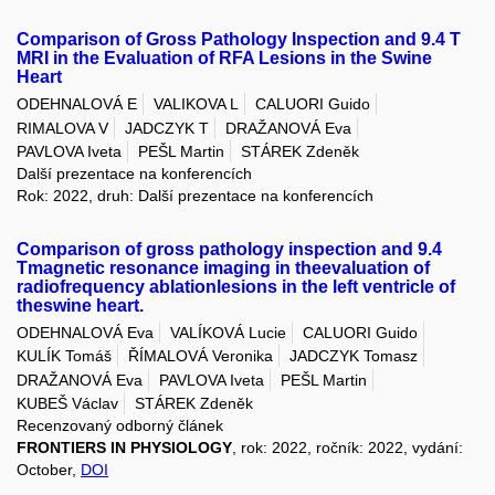
Comparison of Gross Pathology Inspection and 9.4 T
MRI in the Evaluation of RFA Lesions in the Swine
Heart
ODEHNALOVÁ E
VALIKOVA L
CALUORI Guido
RIMALOVA V
JADCZYK T
DRAŽANOVÁ Eva
PAVLOVA Iveta
PEŠL Martin
STÁREK Zdeněk
Další prezentace na konferencích
Rok: 2022, druh: Další prezentace na konferencích
Comparison of gross pathology inspection and 9.4
Tmagnetic resonance imaging in theevaluation of
radiofrequency ablationlesions in the left ventricle of
theswine heart.
ODEHNALOVÁ Eva
VALÍKOVÁ Lucie
CALUORI Guido
KULÍK Tomáš
ŘÍMALOVÁ Veronika
JADCZYK Tomasz
DRAŽANOVÁ Eva
PAVLOVA Iveta
PEŠL Martin
KUBEŠ Václav
STÁREK Zdeněk
Recenzovaný odborný článek
FRONTIERS IN PHYSIOLOGY
, rok: 2022, ročník: 2022, vydání:
October,
DOI