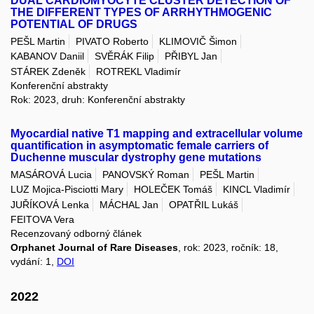
DUAL CARDIOMYOCYTE CLUSTER DETECTION OF
THE DIFFERENT TYPES OF ARRHYTHMOGENIC
POTENTIAL OF DRUGS
PEŠL Martin
PIVATO Roberto
KLIMOVIČ Šimon
KABANOV Daniil
SVĚRÁK Filip
PŘIBYL Jan
STÁREK Zdeněk
ROTREKL Vladimír
Konferenční abstrakty
Rok: 2023, druh: Konferenční abstrakty
Myocardial native T1 mapping and extracellular volume
quantification in asymptomatic female carriers of
Duchenne muscular dystrophy gene mutations
MASÁROVÁ Lucia
PANOVSKÝ Roman
PEŠL Martin
LUZ Mojica-Pisciotti Mary
HOLEČEK Tomáš
KINCL Vladimír
JUŘÍKOVÁ Lenka
MÁCHAL Jan
OPATŘIL Lukáš
FEITOVA Vera
Recenzovaný odborný článek
Orphanet Journal of Rare Diseases
, rok: 2023, ročník: 18,
vydání: 1,
DOI
2022