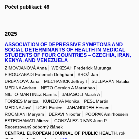
Počet publikací: 46
2025
ASSOCIATION OF DEPRESSIVE SYMPTOMS AND
SOCIAL DETERMINANTS OF HEALTH IN MEDICAL
STUDENTS OF FOUR COUNTRIES – CZECHIA, IRAN,
KENYA, AND VENEZUELA
ZIMOVJANOVÁ Anna
WEKESAH Frederick Murunga
FIROUZABADI Fatemeh Dehghani
BROŽ Jan
URBANOVÁ Jana
MECHANICK Jeffrey I
SULBARÁN Natalia
MEDINA Andrea
NETO Geraldo A Maranhao
NIETO-MARTINEZ Ramfis
BABAGOLI Masih A
TORRES Maritza
KUNZOVÁ Monika
PEŠL Martin
MEDINA José
UGEL Eunice
JAHANDIDEH Hesam
ROOMIANI Maryam
DERAVI Niloofar
POOPAK Amirhossein
ESTEGHAMATI Alireza
GONZÁLEZ-RIVAS Juan P
Recenzovaný odborný článek
CENTRAL EUROPEAN JOURNAL OF PUBLIC HEALTH
, rok: