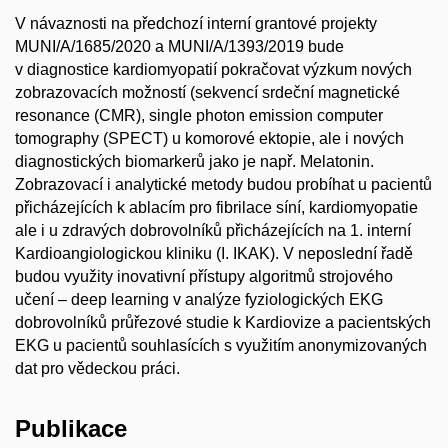
V návaznosti na předchozí interní grantové projekty
MUNI/A/1685/2020 a MUNI/A/1393/2019 bude
v diagnostice kardiomyopatií pokračovat výzkum nových
zobrazovacích možností (sekvencí srdeční magnetické
resonance (CMR), single photon emission computer
tomography (SPECT) u komorové ektopie, ale i nových
diagnostických biomarkerů jako je např. Melatonin.
Zobrazovací i analytické metody budou probíhat u pacientů
přicházejících k ablacím pro fibrilace síní, kardiomyopatie
ale i u zdravých dobrovolníků přicházejících na 1. interní
Kardioangiologickou kliniku (I. IKAK). V neposlední řadě
budou využity inovativní přístupy algoritmů strojového
učení – deep learning v analýze fyziologických EKG
dobrovolníků průřezové studie k Kardiovize a pacientských
EKG u pacientů souhlasících s využitím anonymizovaných
dat pro vědeckou práci.
Publikace