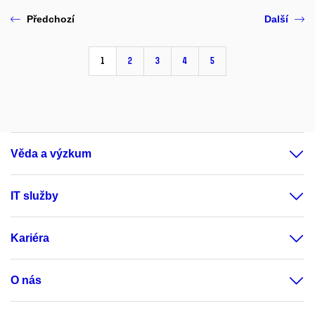
Předchozí
Další
1
2
3
4
5
Věda a výzkum
IT služby
Kariéra
O nás