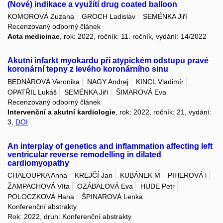
(Nové) indikace a využítí drug coated balloon
KOMOROVÁ Zuzana
GROCH Ladislav
SEMÉNKA Jiří
Recenzovaný odborný článek
Acta medicinae
, rok: 2022, ročník: 11. ročník, vydání: 14/2022
Akutní infarkt myokardu při atypickém odstupu pravé
koronární tepny z levého koronárního sinu
BEDNÁROVÁ Veronika
NAGY Andrej
KINCL Vladimír
OPATŘIL Lukáš
SEMÉNKA Jiří
ŠIMAROVÁ Eva
Recenzovaný odborný článek
Intervenční a akutní kardiologie
, rok: 2022, ročník: 21, vydání:
3,
DOI
An interplay of genetics and inflammation affecting left
ventricular reverse remodelling in dilated
cardiomyopathy
CHALOUPKA Anna
KREJČÍ Jan
KUBÁNEK M
PIHEROVÁ l
ŽAMPACHOVÁ Víta
OZÁBALOVÁ Eva
HUDE Petr
POLOCZKOVÁ Hana
ŠPINAROVÁ Lenka
Konferenční abstrakty
Rok: 2022, druh: Konferenční abstrakty