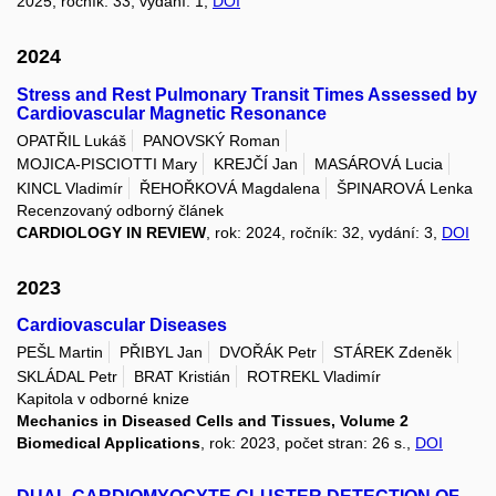
2025, ročník: 33, vydání: 1,
DOI
2024
Stress and Rest Pulmonary Transit Times Assessed by
Cardiovascular Magnetic Resonance
OPATŘIL Lukáš
PANOVSKÝ Roman
MOJICA-PISCIOTTI Mary
KREJČÍ Jan
MASÁROVÁ Lucia
KINCL Vladimír
ŘEHOŘKOVÁ Magdalena
ŠPINAROVÁ Lenka
Recenzovaný odborný článek
CARDIOLOGY IN REVIEW
, rok: 2024, ročník: 32, vydání: 3,
DOI
2023
Cardiovascular Diseases
PEŠL Martin
PŘIBYL Jan
DVOŘÁK Petr
STÁREK Zdeněk
SKLÁDAL Petr
BRAT Kristián
ROTREKL Vladimír
Kapitola v odborné knize
Mechanics in Diseased Cells and Tissues, Volume 2
Biomedical Applications
, rok: 2023, počet stran: 26 s.,
DOI