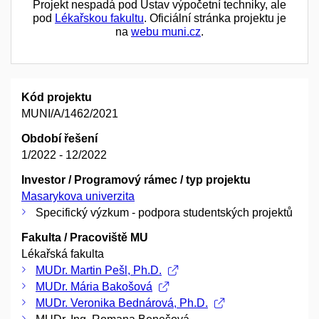
Projekt nespadá pod Ústav výpočetní techniky, ale
pod
Lékařskou fakultu
. Oficiální stránka projektu je
na
webu muni.cz
.
Kód projektu
MUNI/A/1462/2021
Období řešení
1/2022 - 12/2022
Investor / Programový rámec / typ projektu
Masarykova univerzita
Specifický výzkum - podpora studentských projektů
Fakulta / Pracoviště MU
Lékařská fakulta
MUDr. Martin Pešl, Ph.D.
MUDr. Mária Bakošová
MUDr. Veronika Bednárová, Ph.D.