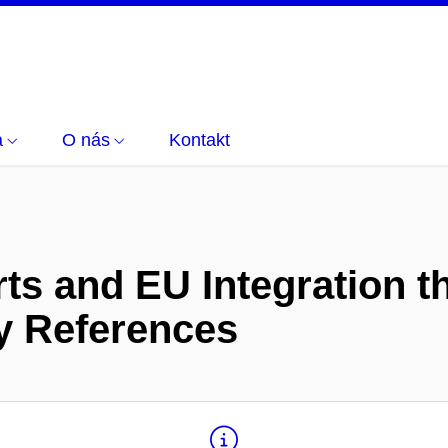
a
O nás
Kontakt
rts and EU Integration 
y References