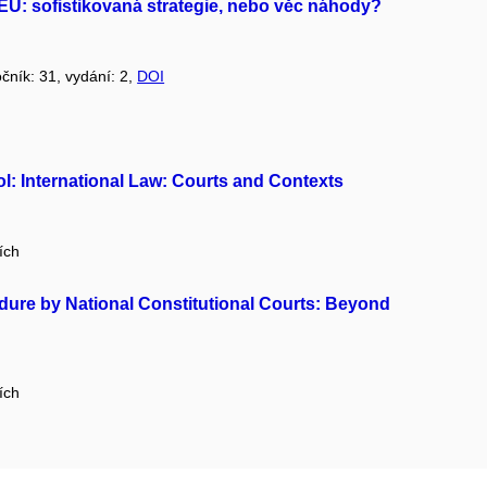
U: sofistikovaná strategie, nebo věc náhody?
očník: 31, vydání: 2,
DOI
l: International Law: Courts and Contexts
ích
dure by National Constitutional Courts: Beyond
ích