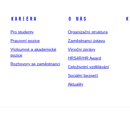
Kariéra
O nás
K
Pro studenty
Organizační struktura
Pracovní pozice
Zaměstnanci ústavu
Výzkumné a akademické
Výroční zprávy
pozice
HRS4R/HR Award
Rozhovory se zaměstnanci
Celoživotní vzdělávání
Sociální bezpečí
Aktuality