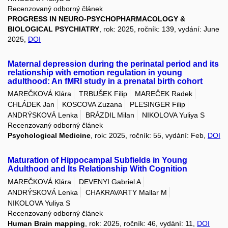
Recenzovaný odborný článek
PROGRESS IN NEURO-PSYCHOPHARMACOLOGY &
BIOLOGICAL PSYCHIATRY
, rok: 2025, ročník: 139, vydání: June
2025,
DOI
Maternal depression during the perinatal period and its
relationship with emotion regulation in young
adulthood: An fMRI study in a prenatal birth cohort
MAREČKOVÁ Klára
TRBUŠEK Filip
MAREČEK Radek
CHLÁDEK Jan
KOSCOVA Zuzana
PLESINGER Filip
ANDRÝSKOVÁ Lenka
BRÁZDIL Milan
NIKOLOVA Yuliya S
Recenzovaný odborný článek
Psychological Medicine
, rok: 2025, ročník: 55, vydání: Feb,
DOI
Maturation of Hippocampal Subfields in Young
Adulthood and Its Relationship With Cognition
MAREČKOVÁ Klára
DEVENYI Gabriel A
ANDRÝSKOVÁ Lenka
CHAKRAVARTY Mallar M
NIKOLOVA Yuliya S
Recenzovaný odborný článek
Human Brain mapping
, rok: 2025, ročník: 46, vydání: 11,
DOI