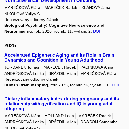
Normative Brain Development in Offspring
MAREČKOVÁ Klára
MAREČEK Radek
KLÁNOVÁ Jana
NIKOLOVA Yuliya S
Recenzovaný odborný článek
Biological Psychiatry: Cognitive Neuroscience and
Neuroimaging
, rok: 2026, ročník: 11, vydání: 2,
DOI
2025
Accelerated Epigenetic Aging and Its Role in Brain
Dynamics and Cognition in Young Adulthood
JORDÁNEK Tomáš
MAREČEK Radek
PAČÍNKOVÁ Anna
ANDRÝSKOVÁ Lenka
BRÁZDIL Milan
MAREČKOVÁ Klára
Recenzovaný odborný článek
Human Brain mapping
, rok: 2025, ročník: 46, vydání: 10,
DOI
Dietary inflammatory index during pregnancy and its
relationship with gyrification and IQ in young adult
offspring
MAREČKOVÁ Klára
HOLLAND Lada
MAREČEK Radek
ANDRÝSKOVÁ Lenka
BRÁZDIL Milan
DAWSON Samantha
NIKOLOVA Yuliya S