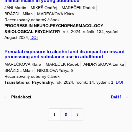
mental health in young adulthood
JÁNI Martin
MIKEŠ Ondřej
MAREČEK Radek
BRÁZDIL Milan
MAREČKOVÁ Klára
Recenzovaný odborný článek
PROGRESS IN NEURO-PSYCHOPHARMACOLOGY
&BIOLOGICAL PSYCHIATRY
, rok: 2024, ročník: 134, vydání:
August 2024,
DOI
Prenatal exposure to alcohol and its impact on reward
processing and substance use in adulthood
MAREČKOVÁ Klára
MAREČEK Radek
ANDRÝSKOVÁ Lenka
BRÁZDIL Milan
NIKOLOVA Yuliya S
Recenzovaný odborný článek
Translational Psychiatry
, rok: 2024, ročník: 14, vydání: 1,
DOI
Předchozí
Další
1
2
3