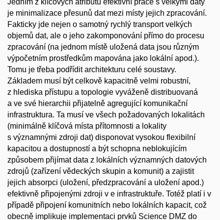
Jedním z klíčových atributů efektivní práce s velkými daty
je minimalizace přesunů dat mezi místy jejich zpracování.
Fakticky jde nejen o samotný rychlý transport velkých
objemů dat, ale o jeho zakomponování přímo do procesu
zpracování (na jednom místě uložená data jsou různým
výpočetním prostředkům mapována jako lokální apod.).
Tomu je třeba podřídit architekturu celé soustavy.
Základem musí být celkově kapacitně velmi robustní,
z hlediska přístupu a topologie vyváženě distribuovaná
a ve své hierarchii přijatelně agregující komunikační
infrastruktura. Ta musí ve všech požadovaných lokalitách
(minimálně klíčová místa přítomnosti a lokality
s významnými zdroji dat) disponovat vysokou flexibilní
kapacitou a dostupností a být schopna neblokujícím
způsobem přijímat data z lokálních významných datových
zdrojů (zařízení vědeckých skupin a komunit) a zajistit
jejich absorpci (uložení, předzpracování a uložení apod.)
efektivně připojenými zdroji v e infrastruktuře. Totéž platí i v
případě připojení komunitních nebo lokálních kapacit, což
obecně implikuje implementaci prvků Science DMZ do