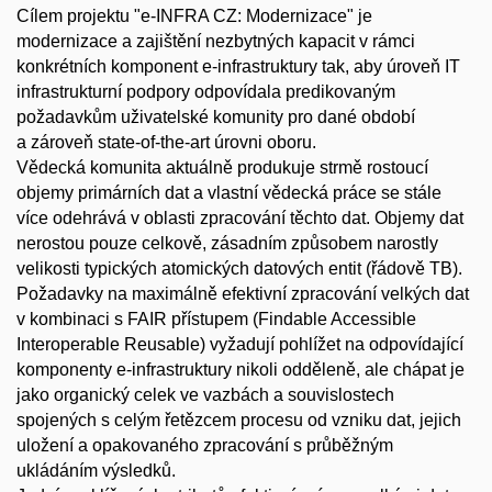
Cílem projektu "e-INFRA CZ: Modernizace" je
modernizace a zajištění nezbytných kapacit v rámci
konkrétních komponent e-infrastruktury tak, aby úroveň IT
infrastrukturní podpory odpovídala predikovaným
požadavkům uživatelské komunity pro dané období
a zároveň state-of-the-art úrovni oboru.
Vědecká komunita aktuálně produkuje strmě rostoucí
objemy primárních dat a vlastní vědecká práce se stále
více odehrává v oblasti zpracování těchto dat. Objemy dat
nerostou pouze celkově, zásadním způsobem narostly
velikosti typických atomických datových entit (řádově TB).
Požadavky na maximálně efektivní zpracování velkých dat
v kombinaci s FAIR přístupem (Findable Accessible
Interoperable Reusable) vyžadují pohlížet na odpovídající
komponenty e-infrastruktury nikoli odděleně, ale chápat je
jako organický celek ve vazbách a souvislostech
spojených s celým řetězcem procesu od vzniku dat, jejich
uložení a opakovaného zpracování s průběžným
ukládáním výsledků.