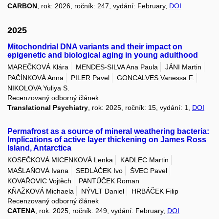
CARBON
, rok: 2026, ročník: 247, vydání: February,
DOI
2025
Mitochondrial DNA variants and their impact on
epigenetic and biological aging in young adulthood
MAREČKOVÁ Klára
MENDES-SILVA Ana Paula
JÁNI Martin
PAČÍNKOVÁ Anna
PILER Pavel
GONCALVES Vanessa F.
NIKOLOVA Yuliya S.
Recenzovaný odborný článek
Translational Psychiatry
, rok: 2025, ročník: 15, vydání: 1,
DOI
Permafrost as a source of mineral weathering bacteria:
Implications of active layer thickening on James Ross
Island, Antarctica
KOSEČKOVÁ MICENKOVÁ Lenka
KADLEC Martin
MAŠLAŇOVÁ Ivana
SEDLÁČEK Ivo
ŠVEC Pavel
KOVAŘOVIC Vojtěch
PANTŮČEK Roman
KŇAŽKOVÁ Michaela
NÝVLT Daniel
HRBÁČEK Filip
Recenzovaný odborný článek
CATENA
, rok: 2025, ročník: 249, vydání: February,
DOI