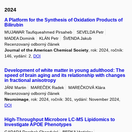
2024
A Platform for the Synthesis of Oxidation Products of
Bilirubin
MUJAWAR Taufiqueahmed Pirsaheb
SEVELDA Petr
MADEA Dominik
KLÁN Petr
ŠVENDA Jakub
Recenzovaný odborný článek
Journal of the American Chemical Society
, rok: 2024, ročník:
146, vydání: 2,
DOI
Development of white matter in young adulthood: The
speed of brain aging and its relationship with changes
in fractional anisotropy
JÁNI Martin
MAREČEK Radek
MAREČKOVÁ Klára
Recenzovaný odborný článek
Neuroimage
, rok: 2024, ročník: 301, vydání: November 2024,
DOI
High-Throughput Microbore LC-MS Lipidomics to
Investigate APOE Phenotypes
GADARA Darshak Chandulal
BERKA Vratislav