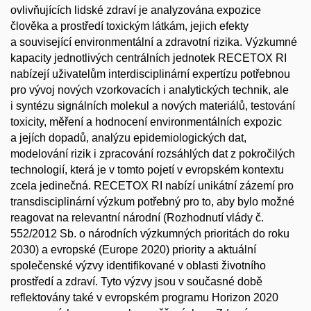
ovlivňujících lidské zdraví je analyzována expozice
člověka a prostředí toxickým látkám, jejich efekty
a související environmentální a zdravotní rizika. Výzkumné
kapacity jednotlivých centrálních jednotek RECETOX RI
nabízejí uživatelům interdisciplinární expertízu potřebnou
pro vývoj nových vzorkovacích i analytických technik, ale
i syntézu signálních molekul a nových materiálů, testování
toxicity, měření a hodnocení environmentálních expozic
a jejích dopadů, analýzu epidemiologických dat,
modelování rizik i zpracování rozsáhlých dat z pokročilých
technologií, která je v tomto pojetí v evropském kontextu
zcela jedinečná. RECETOX RI nabízí unikátní zázemí pro
transdisciplinární výzkum potřebný pro to, aby bylo možné
reagovat na relevantní národní (Rozhodnutí vlády č.
552/2012 Sb. o národních výzkumných prioritách do roku
2030) a evropské (Europe 2020) priority a aktuální
společenské výzvy identifikované v oblasti životního
prostředí a zdraví. Tyto výzvy jsou v současné době
reflektovány také v evropském programu Horizon 2020