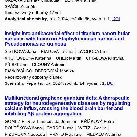
SPÁČIL Zdeněk
Recenzovaný odborný článek
Analytical chemistry
, rok: 2024, ročník: 96, vydání: 1,
DOI
Insight into antibacterial effect of titanium nanotubular
surfaces with focus on Staphylococcus aureus and
Pseudomonas aeruginosa
ŠÍSTKOVÁ Jana
FIALOVA Tatiana
SVOBODA Emil
VRCHOVECKÁ Kateřina
UHER Martin
CIHALOVA Kristyna
PŘIBYL Jan
DLOUHY Antonin
PÁVKOVÁ GOLDBERGOVÁ Monika
Recenzovaný odborný článek
Scientific Reports
, rok: 2024, ročník: 14, vydání: 1,
DOI
Multifunctional graphene quantum dots: A therapeutic
strategy for neurodegenerative diseases by regulating
calcium influx, crossing the blood-brain barrier and
inhibiting Aβ-protein aggregation
GOMEZ PEREZ Inmaculada Jennifer
KŘÍŽKOVÁ Petra
DOLEČKOVÁ Anna
CARDO Lucía
WETZL Cecilia
PIZÚROVÁ Naděžda
PRATO Maurizio
MEDALOVÁ Jiřina