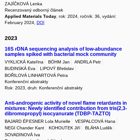
ZAJÍČKOVÁ Lenka
Recenzovaný odborný článek
Applied Materials Today
, rok: 2024, ročník: 36, vydání:
February 2024,
DOI
2023
16S rDNA sequencing analysis of low-abundance
samples spiked with bacterial mock community
VYKLICKÁ Kateřina
BÖHM Jan
ANDRLA Petr
BUDINSKÁ Eva
LIPOVÝ Břetislav
BOŘILOVÁ LINHARTOVÁ Petra
Konferenční abstrakty
Rok: 2023, druh: Konferenční abstrakty
Anti-androgenic activity of novel flame retardants in
mixtures: Newly identified contribution from tris(2,3-
dibromopropyl) isocyanurate (TDBP-TAZTO)
BAJARD ÉP.ESNER Lola Murielle
VESPALCOVÁ Hana
NEGI Chander Kant
KOHOUTEK Jiří
BLÁHA Luděk
SOVADINOVÁ Iva