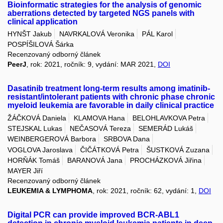
Bioinformatic strategies for the analysis of genomic
aberrations detected by targeted NGS panels with
clinical application
HYNŠT Jakub
NAVRKALOVÁ Veronika
PÁL Karol
POSPÍŠILOVÁ Šárka
Recenzovaný odborný článek
PeerJ
, rok: 2021, ročník: 9, vydání: MAR 2021,
DOI
Dasatinib treatment long-term results among imatinib-
resistant/intolerant patients with chronic phase chronic
myeloid leukemia are favorable in daily clinical practice
ŽÁČKOVÁ Daniela
KLAMOVA Hana
BELOHLAVKOVA Petra
STEJSKAL Lukas
NEČASOVÁ Tereza
SEMERÁD Lukáš
WEINBERGEROVÁ Barbora
SRBOVA Dana
VOGLOVA Jaroslava
ČIČÁTKOVÁ Petra
ŠUSTKOVÁ Zuzana
HORŇÁK Tomáš
BARANOVÁ Jana
PROCHÁZKOVÁ Jiřina
MAYER Jiří
Recenzovaný odborný článek
LEUKEMIA & LYMPHOMA
, rok: 2021, ročník: 62, vydání: 1,
DOI
Digital PCR can provide improved BCR-ABL1