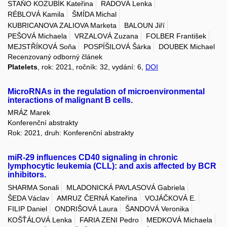
STAŇO KOZUBÍK Kateřina
RADOVÁ Lenka
RÉBLOVÁ Kamila
ŠMÍDA Michal
KUBRICANOVA ZALIOVA Marketa
BALOUN Jiří
PEŠOVÁ Michaela
VRZALOVÁ Zuzana
FOLBER František
MEJSTŘÍKOVÁ Soňa
POSPÍŠILOVÁ Šárka
DOUBEK Michael
Recenzovaný odborný článek
Platelets
, rok: 2021, ročník: 32, vydání: 6,
DOI
MicroRNAs in the regulation of microenvironmental
interactions of malignant B cells.
MRÁZ Marek
Konferenční abstrakty
Rok: 2021, druh: Konferenční abstrakty
miR-29 influences CD40 signaling in chronic
lymphocytic leukemia (CLL): and axis affected by BCR
inhibitors.
SHARMA Sonali
MLADONICKÁ PAVLASOVÁ Gabriela
ŠEDA Václav
AMRUZ ČERNÁ Kateřina
VOJÁČKOVÁ E.
FILIP Daniel
ONDRIŠOVÁ Laura
ŠANDOVÁ Veronika
KOŠŤÁLOVÁ Lenka
FARIA ZENI Pedro
MEDKOVÁ Michaela