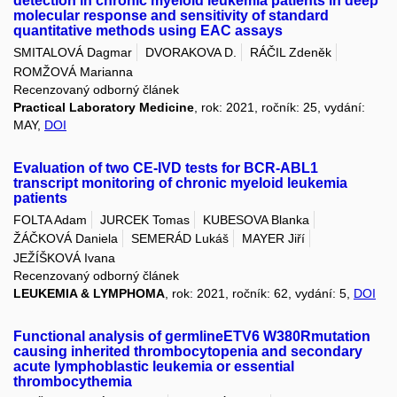
detection in chronic myeloid leukemia patients in deep
molecular response and sensitivity of standard
quantitative methods using EAC assays
SMITALOVÁ Dagmar
DVORAKOVA D.
RÁČIL Zdeněk
ROMŽOVÁ Marianna
Recenzovaný odborný článek
Practical Laboratory Medicine
, rok: 2021, ročník: 25, vydání:
MAY,
DOI
Evaluation of two CE-IVD tests for BCR-ABL1
transcript monitoring of chronic myeloid leukemia
patients
FOLTA Adam
JURCEK Tomas
KUBESOVA Blanka
ŽÁČKOVÁ Daniela
SEMERÁD Lukáš
MAYER Jiří
JEŽÍŠKOVÁ Ivana
Recenzovaný odborný článek
LEUKEMIA & LYMPHOMA
, rok: 2021, ročník: 62, vydání: 5,
DOI
Functional analysis of germlineETV6 W380Rmutation
causing inherited thrombocytopenia and secondary
acute lymphoblastic leukemia or essential
thrombocythemia