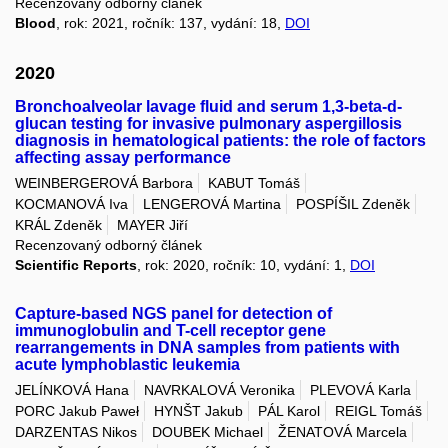
Recenzovaný odborný článek
Blood
, rok: 2021, ročník: 137, vydání: 18,
DOI
2020
Bronchoalveolar lavage fluid and serum 1,3-beta-d-
glucan testing for invasive pulmonary aspergillosis
diagnosis in hematological patients: the role of factors
affecting assay performance
WEINBERGEROVÁ Barbora
KABUT Tomáš
KOCMANOVÁ Iva
LENGEROVÁ Martina
POSPÍŠIL Zdeněk
KRÁL Zdeněk
MAYER Jiří
Recenzovaný odborný článek
Scientific Reports
, rok: 2020, ročník: 10, vydání: 1,
DOI
Capture-based NGS panel for detection of
immunoglobulin and T-cell receptor gene
rearrangements in DNA samples from patients with
acute lymphoblastic leukemia
JELÍNKOVÁ Hana
NAVRKALOVÁ Veronika
PLEVOVÁ Karla
PORC Jakub Paweł
HYNŠT Jakub
PÁL Karol
REIGL Tomáš
DARZENTAS Nikos
DOUBEK Michael
ŽENATOVÁ Marcela