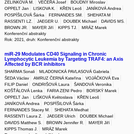
ZELINKOVÁ M.
VEČEŘA Josef
BOUDNÝ Miroslav
OPPELT Jan
LISKOVA K.
KŘEN Leoš
JANÍKOVÁ Andrea
POSPÍŠILOVÁ Šárka
FERNANDES SM.
SHEHATA M
RASSENTI LZ.
JAEGER U.
DOUBEK Michael
DAVIDS MS.
BROWN JR.
MAYER Jiří
KIPPS TJ.
MRÁZ Marek
Konferenční abstrakty
Rok: 2021, druh: Konferenční abstrakty
miR-29 Modulates CD40 Signaling in Chronic
Lymphocytic Leukemia by Targeting TRAF4: an Axis
Affected by BCR inhibitors
SHARMA Sonali
MLADONICKÁ PAVLASOVÁ Gabriela
ŠEDA Václav
AMRUZ ČERNÁ Kateřina
VOJÁČKOVÁ Eva
FILIP Daniel
ONDRIŠOVÁ Laura
ŠANDOVÁ Veronika
KOŠŤÁLOVÁ Lenka
FARIA ZENI Pedro
BORSKÝ Marek
OPPELT Jan
LIŠKOVÁ Květoslava
KŘEN Leoš
JANÍKOVÁ Andrea
POSPÍŠILOVÁ Šárka
FERNANDES Stacey M.
SHEHATA Medhat
RASSENTI Laura Z.
JAEGER Ulrich
DOUBEK Michael
DAVIDS Matthew S.
BROWN Jennifer R.
MAYER Jiří
KIPPS Thomas J.
MRÁZ Marek