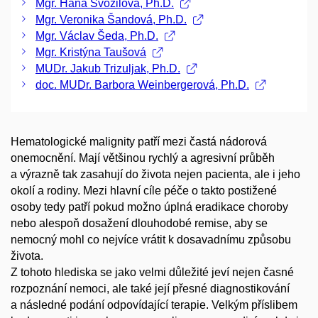
Mgr. Hana Svozilová, Ph.D.
Mgr. Veronika Šandová, Ph.D.
Mgr. Václav Šeda, Ph.D.
Mgr. Kristýna Taušová
MUDr. Jakub Trizuljak, Ph.D.
doc. MUDr. Barbora Weinbergerová, Ph.D.
Hematologické malignity patří mezi častá nádorová
onemocnění. Mají většinou rychlý a agresivní průběh
a výrazně tak zasahují do života nejen pacienta, ale i jeho
okolí a rodiny. Mezi hlavní cíle péče o takto postižené
osoby tedy patří pokud možno úplná eradikace choroby
nebo alespoň dosažení dlouhodobé remise, aby se
nemocný mohl co nejvíce vrátit k dosavadnímu způsobu
života.
Z tohoto hlediska se jako velmi důležité jeví nejen časné
rozpoznání nemoci, ale také její přesné diagnostikování
a následné podání odpovídající terapie. Velkým příslibem