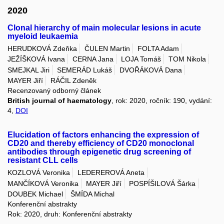
2020
Clonal hierarchy of main molecular lesions in acute
myeloid leukaemia
HERUDKOVÁ Zdeňka
ČULEN Martin
FOLTA Adam
JEŽÍŠKOVÁ Ivana
CERNA Jana
LOJA Tomáš
TOM Nikola
SMEJKAL Jiri
SEMERÁD Lukáš
DVOŘÁKOVÁ Dana
MAYER Jiří
RÁČIL Zdeněk
Recenzovaný odborný článek
British journal of haematology
, rok: 2020, ročník: 190, vydání:
4,
DOI
Elucidation of factors enhancing the expression of
CD20 and thereby efficiency of CD20 monoclonal
antibodies through epigenetic drug screening of
resistant CLL cells
KOZLOVÁ Veronika
LEDEREROVÁ Aneta
MANČÍKOVÁ Veronika
MAYER Jiří
POSPÍŠILOVÁ Šárka
DOUBEK Michael
ŠMÍDA Michal
Konferenční abstrakty
Rok: 2020, druh: Konferenční abstrakty