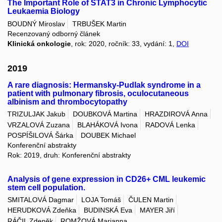
The Important Role of STAT3 in Chronic Lymphocytic
Leukaemia Biology
BOUDNÝ Miroslav
TRBUŠEK Martin
Recenzovaný odborný článek
Klinická onkologie
, rok: 2020, ročník: 33, vydání: 1,
DOI
2019
A rare diagnosis: Hermansky-Pudlak syndrome in a
patient with pulmonary fibrosis, oculocutaneous
albinism and thrombocytopathy
TRIZULJAK Jakub
DOUBKOVÁ Martina
HRAZDIROVÁ Anna
VRZALOVÁ Zuzana
BLAHÁKOVÁ Ivona
RADOVÁ Lenka
POSPÍŠILOVÁ Šárka
DOUBEK Michael
Konferenční abstrakty
Rok: 2019, druh: Konferenční abstrakty
Analysis of gene expression in CD26+ CML leukemic
stem cell population.
SMITALOVÁ Dagmar
LOJA Tomáš
ČULEN Martin
HERUDKOVÁ Zdeňka
BUDINSKÁ Eva
MAYER Jiří
RÁČIL Zdeněk
ROMŽOVÁ Marianna