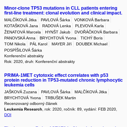
Minor-clone TP53 mutations in CLL patients entering
first-line treatment: clonal evolution and clinical impact.
MALČÍKOVÁ Jitka
PAVLOVÁ Šárka
VONKOVÁ Barbara
KOTAŠKOVÁ Jana
RADOVÁ Lenka
PLEVOVÁ Karla
ŽENATOVÁ Marcela
HYNŠT Jakub
DVOŘÁČKOVÁ Barbara
PANOVSKÁ Anna
BRYCHTOVÁ Yvona
TICHÝ Boris
TOM Nikola
PÁL Karol
MAYER Jiří
DOUBEK Michael
POSPÍŠILOVÁ Šárka
Konferenční abstrakty
Rok: 2020, druh: Konferenční abstrakty
PRIMA-1MET cytotoxic effect correlates with p53
protein reduction in TP53-mutated chronic lymphocytic
leukemia cells
JAŠKOVÁ Zuzana
PAVLOVÁ Šárka
MALČÍKOVÁ Jitka
BRYCHTOVÁ Yvona
TRBUŠEK Martin
Recenzovaný odborný článek
Leukemia Research
, rok: 2020, ročník: 89, vydání: FEB 2020,
DOI