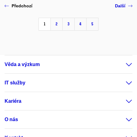
Předchozí
Další
1
2
3
4
5
Věda a výzkum
IT služby
Kariéra
O nás