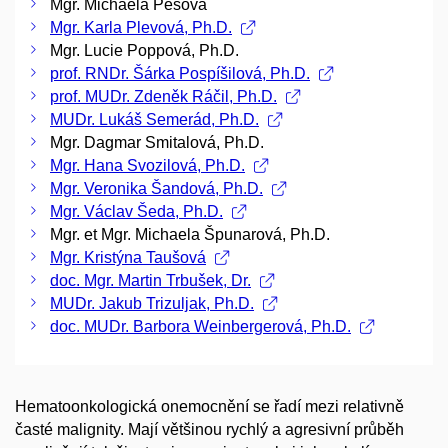
Mgr. Michaela Pešová
Mgr. Karla Plevová, Ph.D.
Mgr. Lucie Poppová, Ph.D.
prof. RNDr. Šárka Pospíšilová, Ph.D.
prof. MUDr. Zdeněk Ráčil, Ph.D.
MUDr. Lukáš Semerád, Ph.D.
Mgr. Dagmar Smitalová, Ph.D.
Mgr. Hana Svozilová, Ph.D.
Mgr. Veronika Šandová, Ph.D.
Mgr. Václav Šeda, Ph.D.
Mgr. et Mgr. Michaela Špunarová, Ph.D.
Mgr. Kristýna Taušová
doc. Mgr. Martin Trbušek, Dr.
MUDr. Jakub Trizuljak, Ph.D.
doc. MUDr. Barbora Weinbergerová, Ph.D.
Hematoonkologická onemocnění se řadí mezi relativně
časté malignity. Mají většinou rychlý a agresivní průběh