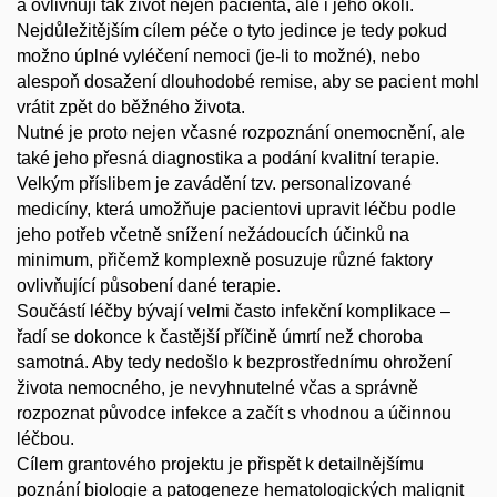
a ovlivňují tak život nejen pacienta, ale i jeho okolí.
Nejdůležitějším cílem péče o tyto jedince je tedy pokud
možno úplné vyléčení nemoci (je-li to možné), nebo
alespoň dosažení dlouhodobé remise, aby se pacient mohl
vrátit zpět do běžného života.
Nutné je proto nejen včasné rozpoznání onemocnění, ale
také jeho přesná diagnostika a podání kvalitní terapie.
Velkým příslibem je zavádění tzv. personalizované
medicíny, která umožňuje pacientovi upravit léčbu podle
jeho potřeb včetně snížení nežádoucích účinků na
minimum, přičemž komplexně posuzuje různé faktory
ovlivňující působení dané terapie.
Součástí léčby bývají velmi často infekční komplikace –
řadí se dokonce k častější příčině úmrtí než choroba
samotná. Aby tedy nedošlo k bezprostřednímu ohrožení
života nemocného, je nevyhnutelné včas a správně
rozpoznat původce infekce a začít s vhodnou a účinnou
léčbou.
Cílem grantového projektu je přispět k detailnějšímu
poznání biologie a patogeneze hematologických malignit