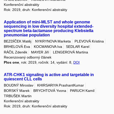
Konferenční abstrakty
Rok: 2019, druh: Konferenční abstrakty
Application of mini-MLST and whole genome
sequencing in low diversity hospital extended-
spectrum beta-lactamase producing Klebsiella
pneumoniae population
BEZDÍČEK Matěj
NYKRYNOVA Marketa
PLEVOVÁ Kristina
BRHELOVÁ Eva
KOCMANOVA Iva
SEDLAR Karel
RÁČIL Zdeněk
MAYER Jiří
LENGEROVÁ Martina
Recenzovaný odborný článek
Plos one
, rok: 2019, ročník: 14, vydání: 8,
DOI
ATR-CHK1 signaling is active and targetable in
quiescent CLL cells
BOUDNÝ Miroslav
KHIRSARIYA PrashantKumar
BORSKÝ Marek
BRYCHTOVÁ Yvona
PARUCH Kamil
TRBUŠEK Martin
Konferenční abstrakty
Rok: 2019, druh: Konferenční abstrakty