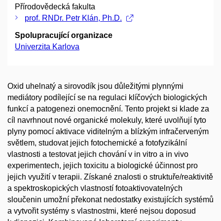
Přírodovědecká fakulta
prof. RNDr. Petr Klán, Ph.D.
Spolupracující organizace
Univerzita Karlova
Oxid uhelnatý a sirovodík jsou důležitými plynnými
mediátory podílející se na regulaci klíčových biologických
funkcí a patogenezi onemocnění. Tento projekt si klade za
cíl navrhnout nové organické molekuly, které uvolňují tyto
plyny pomocí aktivace viditelným a blízkým infračerveným
světlem, studovat jejich fotochemické a fotofyzikální
vlastnosti a testovat jejich chování v in vitro a in vivo
experimentech, jejich toxicitu a biologické účinnost pro
jejich využití v terapii. Získané znalosti o struktuře/reaktivitě
a spektroskopických vlastností fotoaktivovatelných
sloučenin umožní překonat nedostatky existujících systémů
a vytvořit systémy s vlastnostmi, které nejsou doposud