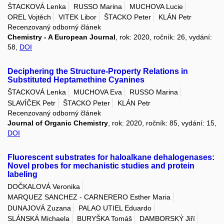
ŠTACKOVÁ Lenka
RUSSO Marina
MUCHOVA Lucie
OREL Vojtěch
VITEK Libor
ŠTACKO Peter
KLÁN Petr
Recenzovaný odborný článek
Chemistry - A European Journal
, rok: 2020, ročník: 26, vydání:
58,
DOI
Deciphering the Structure-Property Relations in
Substituted Heptamethine Cyanines
ŠTACKOVÁ Lenka
MUCHOVA Eva
RUSSO Marina
SLAVÍČEK Petr
ŠTACKO Peter
KLÁN Petr
Recenzovaný odborný článek
Journal of Organic Chemistry
, rok: 2020, ročník: 85, vydání: 15,
DOI
Fluorescent substrates for haloalkane dehalogenases:
Novel probes for mechanistic studies and protein
labeling
DOČKALOVÁ Veronika
MARQUEZ SANCHEZ - CARNERERO Esther Maria
DUNAJOVÁ Zuzana
PALAO UTIEL Eduardo
SLÁNSKÁ Michaela
BURYŠKA Tomáš
DAMBORSKÝ Jiří