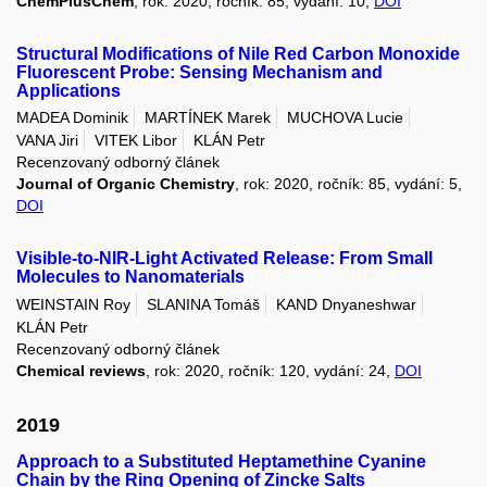
ChemPlusChem
, rok: 2020, ročník: 85, vydání: 10,
DOI
Structural Modifications of Nile Red Carbon Monoxide
Fluorescent Probe: Sensing Mechanism and
Applications
MADEA Dominik
MARTÍNEK Marek
MUCHOVA Lucie
VANA Jiri
VITEK Libor
KLÁN Petr
Recenzovaný odborný článek
Journal of Organic Chemistry
, rok: 2020, ročník: 85, vydání: 5,
DOI
Visible-to-NIR-Light Activated Release: From Small
Molecules to Nanomaterials
WEINSTAIN Roy
SLANINA Tomáš
KAND Dnyaneshwar
KLÁN Petr
Recenzovaný odborný článek
Chemical reviews
, rok: 2020, ročník: 120, vydání: 24,
DOI
2019
Approach to a Substituted Heptamethine Cyanine
Chain by the Ring Opening of Zincke Salts