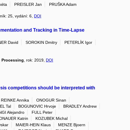
éta
PREISLER Jan
PRUŠKA Adam
čník: 25, vydání: 6,
DOI
mentation and Tracking in Time-Lapse
ER David
SOROKIN Dmitry
PETERLÍK Igor
e Processing
, rok: 2019,
DOI
is competitions should be interpreted with
REINKE Annika
ONOGUR Sinan
EL Tal
BOGUNOVIC Hrvoje
BRADLEY Andrew
GI Alejandro
FULL Peter
ONAUER Katrin
KOZUBEK Michal
skar
MAIER-HEIN Klaus
MENZE Bjoern