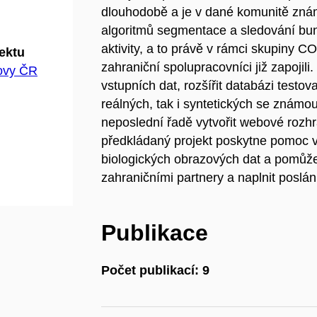
dlouhodobě a je v dané komunitě zn
algoritmů segmentace a sledování bun
aktivity, a to právě v rámci skupiny 
jektu
zahraniční spolupracovníci již zapojili
hovy ČR
vstupních dat, rozšířit databázi testo
reálných, tak i syntetických se známou
neposlední řadě vytvořit webové rozh
předkládaný projekt poskytne pomoc v
biologických obrazových dat a pomůže 
zahraničními partnery a naplnit pos
Publikace
Počet publikací: 9