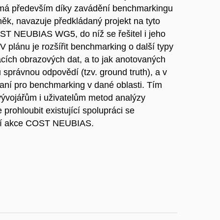
ámá především díky zavádění benchmarkingu
ěk, navazuje předkládaný projekt na tyto
COST NEUBIAS WG5, do níž se řešitel i jeho
. V plánu je rozšířit benchmarking o další typy
vacích obrazových dat, a to jak anotovaných
 správnou odpovědí (tzv. ground truth), a v
raní pro benchmarking v dané oblasti. Tím
ývojářům i uživatelům metod analýzy
prohloubit existující spolupráci se
lání akce COST NEUBIAS.