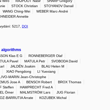
 Wiro
RAJPOOT Nasir
SHARP Gregory
nie
STOCK Christian
STOYANOV Danail
WANG Ching-Wei
WEBER Marc-André
HNEIDER Annette
, vydání: 5217,
DOI
g algorithms
ON Klas E G
RONNEBERGER Olaf
TULA Pavel
MATULA Petr
SVOBODA David
arl
JALDÉN Joakim
BLAU Helen M
n
XIAO Pengdong
LI Yuexiang
LIVO-MARIN Jean-Christophe
EMUS Jose A
BENSCH Robert
BROX Thomas
 Steffen
HAMPRECHT Fred A
EL Ömer
MALMSTRÖM Lars
JUG Florian
Z-BARRUTIA Arrate
KOZUBEK Michal