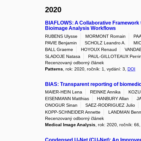
2020
BIAFLOWS: A Collaborative Framework 
Bioimage Analysis Workflows
RUBENS Ulysse
MORMONT Romain
PAA
PAVIE Benjamin
SCHOLZ Leandro A.
MIC
BALL Graeme
HOYOUX Renaud
VANDA
SLADOJE Natasa
PAUL-GILLOTEAUX Perri
Recenzovaný odborný článek
Patterns
, rok: 2020, ročník: 1, vydání: 3,
DOI
BIAS: Transparent reporting of biomedi
MAIER-HEIN Lena
REINKE Annika
KOZUB
EISENMANN Matthias
HANBURY Allan
J
ONOGUR Sinan
SAEZ-RODRIGUEZ Julio
KOPP-SCHNEIDER Annette
LANDMAN Benne
Recenzovaný odborný článek
Medical Image Analysis
, rok: 2020, ročník: 6
Condensed U-Net (CU-Net): An Improved 