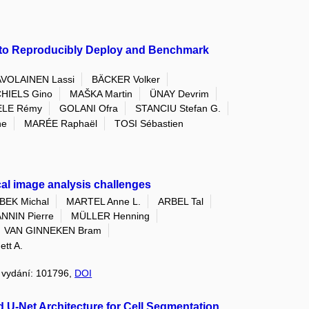
to Reproducibly Deploy and Benchmark
VOLAINEN Lassi
BÄCKER Volker
HIELS Gino
MAŠKA Martin
ÜNAY Devrim
ELE Rémy
GOLANI Ofra
STANCIU Stefan G.
ne
MARÉE Raphaël
TOSI Sébastien
cal image analysis challenges
EK Michal
MARTEL Anne L.
ARBEL Tal
ANNIN Pierre
MÜLLER Henning
VAN GINNEKEN Bram
tt A.
6, vydání: 101796,
DOI
U-Net Architecture for Cell Segmentation