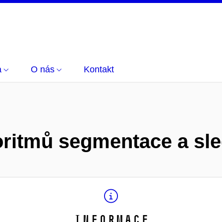
a
O nás
Kontakt
ritmů segmentace a sl
Informace