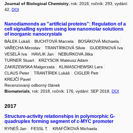
Journal of Biological Chemistry
, rok: 2018, ročník: 293, vydání:
42,
DOI
Nanodiamonds as "artificial proteins": Regulation of a
cell signalling system using low nanomolar solutions
of inorganic nanocrystals
BÁLEK Lukáš
BUCHTOVÁ Marcela
BOSÁKOVÁ Michaela
VAŘECHA Miroslav
TRANTÍRKOVÁ Silvie
GUDERNOVÁ Iva
VESELÁ Iva
HAVLIK Jan
NEBURKOVA Jitka
TURNER Stuart
KRZYSCIK Mateusz Adam
ZAKRZEWSKA Malgorzata
KLIMASCHEWSKI Lars
CLAUS Peter
TRANTÍREK Lukáš
CIGLER Petr
KREJČÍ Pavel
Recenzovaný odborný článek
Biomaterials
, rok: 2018, ročník: 176, vydání: SEP 2018,
DOI
2017
Structure-activity relationships in polymorphic G-
quadruplex forming segment of c-MYC promoter
RYNEŠ Jan
FESSL T.
KRAFČÍKOVÁ Michaela