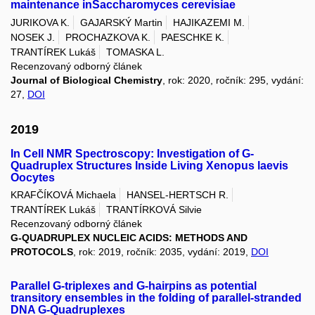
maintenance inSaccharomyces cerevisiae
JURIKOVA K.
GAJARSKÝ Martin
HAJIKAZEMI M.
NOSEK J.
PROCHAZKOVA K.
PAESCHKE K.
TRANTÍREK Lukáš
TOMASKA L.
Recenzovaný odborný článek
Journal of Biological Chemistry
, rok: 2020, ročník: 295, vydání:
27,
DOI
2019
In Cell NMR Spectroscopy: Investigation of G-
Quadruplex Structures Inside Living Xenopus laevis
Oocytes
KRAFČÍKOVÁ Michaela
HANSEL-HERTSCH R.
TRANTÍREK Lukáš
TRANTÍRKOVÁ Silvie
Recenzovaný odborný článek
G-QUADRUPLEX NUCLEIC ACIDS: METHODS AND
PROTOCOLS
, rok: 2019, ročník: 2035, vydání: 2019,
DOI
Parallel G-triplexes and G-hairpins as potential
transitory ensembles in the folding of parallel-stranded
DNA G-Quadruplexes