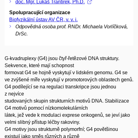
doc. Mgr. Lukáš Trantírek, Ph.D.
Spolupracující organizace
Biofyzikální ústav AV ČR, v. v. i.
Odpovědná osoba prof. RNDr. Michaela Vorlíčková,
DrSc.
G-kvadruplexy (G4) jsou čtyř-řetězové DNA struktury.
Sekvence, které mají schopnost
formovat G4 se hojně vyskytují v lidském genomu. G4 se
ve zvýšené míře vyskytují v promotorových oblastech genů.
G4 podílející se na regulaci transkripce jsou jednou
z nejvíce
studovaných skupin strukturních motivů DNA. Stabilizace
G4 motivů pomocí nízkomolekulárních
látek, jež vede k modulaci exprese onkogenů, se jeví jako
velmi slibný přístup léčby rakoviny.
G4 motivy jsou strukturně polymorfní; G4 povětšinou
existují jako směs různých a různě