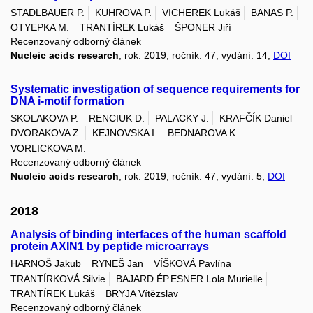
STADLBAUER P.
KUHROVA P.
VICHEREK Lukáš
BANAS P.
OTYEPKA M.
TRANTÍREK Lukáš
ŠPONER Jiří
Recenzovaný odborný článek
Nucleic acids research
, rok: 2019, ročník: 47, vydání: 14,
DOI
Systematic investigation of sequence requirements for
DNA i-motif formation
SKOLAKOVA P.
RENCIUK D.
PALACKY J.
KRAFČÍK Daniel
DVORAKOVA Z.
KEJNOVSKA I.
BEDNAROVA K.
VORLICKOVA M.
Recenzovaný odborný článek
Nucleic acids research
, rok: 2019, ročník: 47, vydání: 5,
DOI
2018
Analysis of binding interfaces of the human scaffold
protein AXIN1 by peptide microarrays
HARNOŠ Jakub
RYNEŠ Jan
VÍŠKOVÁ Pavlína
TRANTÍRKOVÁ Silvie
BAJARD ÉP.ESNER Lola Murielle
TRANTÍREK Lukáš
BRYJA Vítězslav
Recenzovaný odborný článek