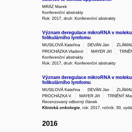
MRÁZ Marek
Konferenční abstrakty
Rok: 2017, druh: Konferenční abstrakty
Význam deregulace mikroRNA v molekulá
folikulárního lymfomu
MUSILOVÁ Kateřina
DEVÁN Ján
ZLÁMAL
PROCHÁZKA Vladimír
MAYER Jiří
TRNĚN
Konferenční abstrakty
Rok: 2017, druh: Konferenční abstrakty
Význam deregulace mikroRNA v molekulá
folikulárního lymfomu
MUSILOVÁ Kateřina
DEVÁN Ján
ZLÁMAL
PROCHÁZKA V.
MAYER Jiří
TRNĚNÝ Ma
Recenzovaný odborný článek
Klinická onkologie
, rok: 2017, ročník: 30, vydá
2016