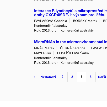
Interakce B lymfocytů s mikroprostředí
dráhy CXCR4/SDF-1: význam pro léčbu p
PAVLASOVÁ Gabriela
BORSKÝ Marek
B
Konferenční abstrakty
Rok: 2016, druh: Konferenční abstrakty
MicroRNAs in the microenvironmental int
MRÁZ Marek
ČERNÁ Kateřina
PAVLASOV
MAYER Jiří
POSPÍŠILOVÁ Šárka
Konferenční abstrakty
Rok: 2016, druh: Konferenční abstrakty
1
2
3
4
Předchozí
Další