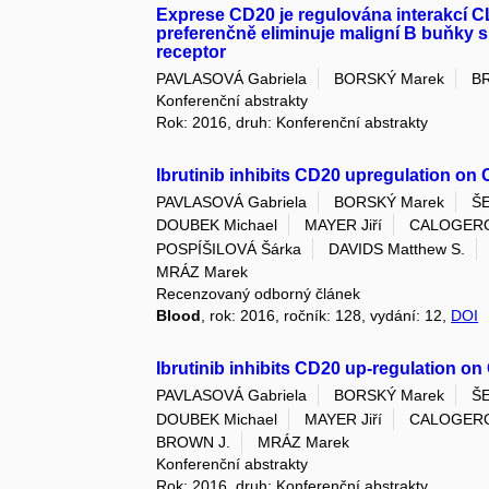
Exprese CD20 je regulována interakcí C
preferenčně eliminuje maligní B buňky s
receptor
PAVLASOVÁ Gabriela
BORSKÝ Marek
B
Konferenční abstrakty
Rok: 2016, druh: Konferenční abstrakty
Ibrutinib inhibits CD20 upregulation on
PAVLASOVÁ Gabriela
BORSKÝ Marek
ŠE
DOUBEK Michael
MAYER Jiří
CALOGERO 
POSPÍŠILOVÁ Šárka
DAVIDS Matthew S.
MRÁZ Marek
Recenzovaný odborný článek
Blood
, rok: 2016, ročník: 128, vydání: 12,
DOI
Ibrutinib inhibits CD20 up-regulation o
PAVLASOVÁ Gabriela
BORSKÝ Marek
ŠE
DOUBEK Michael
MAYER Jiří
CALOGERO
BROWN J.
MRÁZ Marek
Konferenční abstrakty
Rok: 2016, druh: Konferenční abstrakty