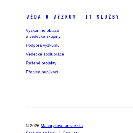
Věda a výzkum
IT služby
Výzkumné oblasti
a vědecké skupiny
Podpora výzkumu
Vědecké spolupráce
Řešené projekty
Přehled publikací
© 2026
Masarykova univerzita
Správce stránek
Cookies