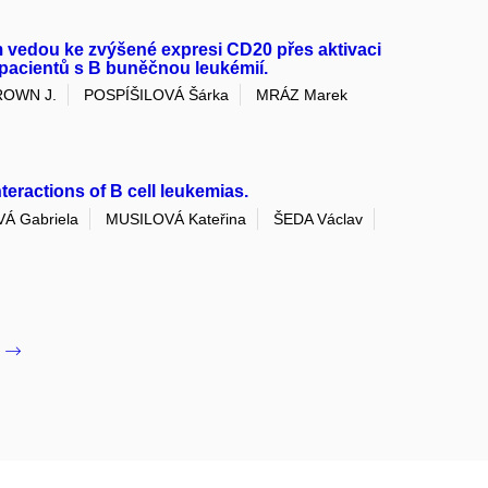
m vedou ke zvýšené expresi CD20 přes aktivaci
acientů s B buněčnou leukémií.
ROWN J.
POSPÍŠILOVÁ Šárka
MRÁZ Marek
eractions of B cell leukemias.
Á Gabriela
MUSILOVÁ Kateřina
ŠEDA Václav