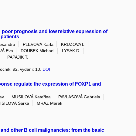
 poor prognosis and low relative expression of
patients
exandra
PLEVOVÁ Karla
KRUZOVA L.
VÁ Eva
DOUBEK Michael
LYSAK D.
PAPAJIK T.
ročník: 92, vydání: 10,
DOI
nse regulate the expression of FOXP1 and
av
MUSILOVÁ Kateřina
PAVLASOVÁ Gabriela
ÍŠILOVÁ Šárka
MRÁZ Marek
and other B cell malignancies: from the basic