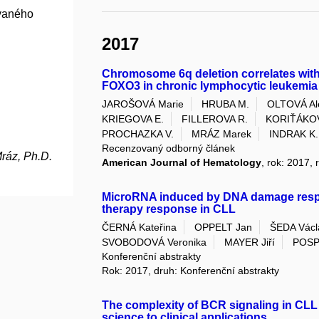
ovaného
2017
Chromosome 6q deletion correlates with
FOXO3 in chronic lymphocytic leukemia 
JAROŠOVÁ Marie
HRUBA M.
OLTOVÁ Al
KRIEGOVA E.
FILLEROVA R.
KORIŤÁKO
PROCHAZKA V.
MRÁZ Marek
INDRAK K.
Recenzovaný odborný článek
ráz, Ph.D.
American Journal of Hematology
, rok: 2017, 
MicroRNA induced by DNA damage respo
therapy response in CLL
ČERNÁ Kateřina
OPPELT Jan
ŠEDA Václ
SVOBODOVÁ Veronika
MAYER Jiří
POSP
Konferenční abstrakty
Rok: 2017, druh: Konferenční abstrakty
The complexity of BCR signaling in CLL 
science to clinical applications.