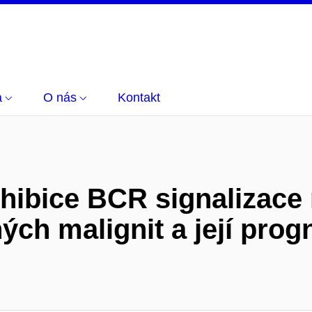
a
O nás
Kontakt
inhibice BCR signalizac
ch malignit a její prog