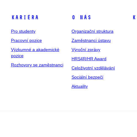
Kariéra
O nás
K
Pro studenty
Organizační struktura
Pracovní pozice
Zaměstnanci ústavu
Výzkumné a akademické
Výroční zprávy
pozice
HRS4R/HR Award
Rozhovory se zaměstnanci
Celoživotní vzdělávání
Sociální bezpečí
Aktuality