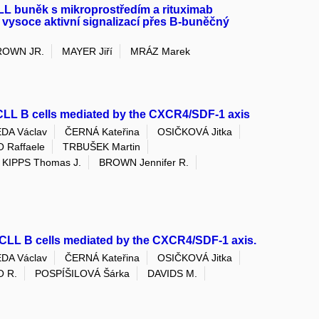
LL buněk s mikroprostředím a rituximab
 vysoce aktivní signalizací přes B‐buněčný
ROWN JR.
MAYER Jiří
MRÁZ Marek
 CLL B cells mediated by the CXCR4/SDF-1 axis
DA Václav
ČERNÁ Kateřina
OSIČKOVÁ Jitka
Raffaele
TRBUŠEK Martin
KIPPS Thomas J.
BROWN Jennifer R.
n CLL B cells mediated by the CXCR4/SDF-1 axis.
DA Václav
ČERNÁ Kateřina
OSIČKOVÁ Jitka
 R.
POSPÍŠILOVÁ Šárka
DAVIDS M.