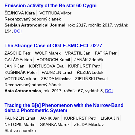
Emission activity of the Be star 60 Cygni
ŠEJNOVÁ Klára
VOTRUBA Viktor
Recenzovaný odborný článek
Serbian Astronomical Journal
, rok: 2017, ročník: 2017, vydání:
194,
DOI
The Strange Case of OGLE-SMC-ECL-0277
ZASCHE Petr
WOLF Marek
VRAŠTIL Jan
FATKA Petr
GALÁD Adrian
HORNOCH Kamil
JANÁK Zdeněk
JANÍK Jan
KORTUSOVÁ Eva
KURFÜRST Petr
KUŠNIRÁK Peter
PAUNZEN Ernst
ŘEZBA Luděk
VOTRUBA Viktor
ZEJDA Miloslav
ZIELIŃSKI Pawel
Recenzovaný odborný článek
Acta Astronomica
, rok: 2017, ročník: 67, vydání: 3,
DOI
Tracing the B[e] Phenomenon with the Narrow-Band
delta a Photometric System
PAUNZEN Ernst
JANÍK Jan
KURFÜRST Petr
LIŠKA Jiří
NETOPIL Martin
SKARKA Marek
ZEJDA Miloslav
Stať ve sborníku