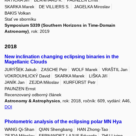
KRTIČKA Jiří
BERNHARD K.
PAUNZEN Ernst
SKARKA Marek
DE VILLIERS S.
JAGELKA Miroslav
BAKIS Volkan
Stať ve sborníku
Symposium S339 (Southern Horizons in Time-Domain
Astronomy)
, rok: 2019
2018
New inclination changing eclipsing binaries in the
Magellanic Clouds
JURÝŠEK Jakub
ZASCHE Petr
WOLF Marek
VRAŠTIL Jan
VOKROUHLICKÝ David
SKARKA Marek
LIŠKA Jiří
JANÍK Jan
ZEJDA Miloslav
KURFÜRST Petr
PAUNZEN Ernst
Recenzovaný odborný článek
Astronomy & Astrophysics
, rok: 2018, ročník: 609, vydání: A46,
DOI
Photometric analysis of the eclipsing polar MN Hya
WANG Qi-Shan
QIAN Shengbang
HAN Zhong-Tao
ZEJDA Miloslav
FERNANDEZ-LAJUS Eduardo
ZHU Liying