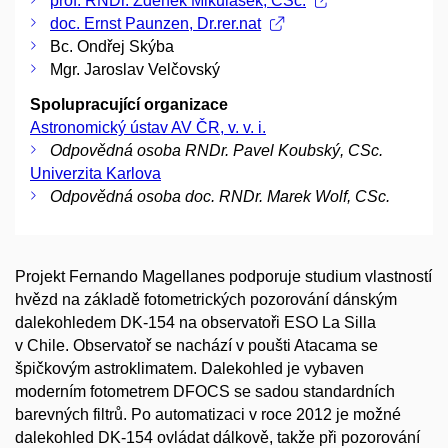
prof. RNDr. Zdeněk Mikulášek, CSc.
doc. Ernst Paunzen, Dr.rer.nat
Bc. Ondřej Skýba
Mgr. Jaroslav Velčovský
Spolupracující organizace
Astronomický ústav AV ČR, v. v. i.
Odpovědná osoba RNDr. Pavel Koubský, CSc.
Univerzita Karlova
Odpovědná osoba doc. RNDr. Marek Wolf, CSc.
Projekt Fernando Magellanes podporuje studium vlastností
hvězd na základě fotometrických pozorování dánským
dalekohledem DK-154 na observatoři ESO La Silla
v Chile. Observatoř se nachází v poušti Atacama se
špičkovým astroklimatem. Dalekohled je vybaven
moderním fotometrem DFOCS se sadou standardních
barevných filtrů. Po automatizaci v roce 2012 je možné
dalekohled DK-154 ovládat dálkově, takže při pozorování