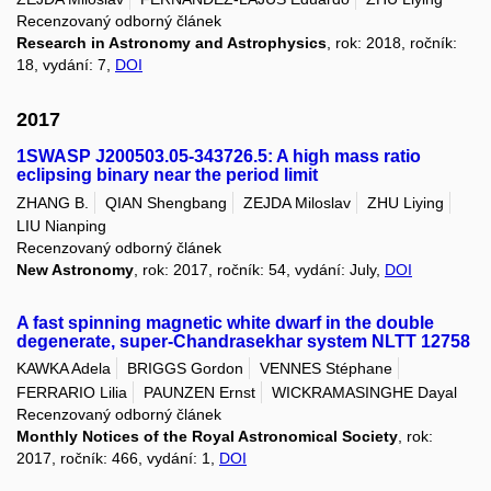
Recenzovaný odborný článek
Research in Astronomy and Astrophysics
, rok: 2018, ročník:
18, vydání: 7,
DOI
2017
1SWASP J200503.05-343726.5: A high mass ratio
eclipsing binary near the period limit
ZHANG B.
QIAN Shengbang
ZEJDA Miloslav
ZHU Liying
LIU Nianping
Recenzovaný odborný článek
New Astronomy
, rok: 2017, ročník: 54, vydání: July,
DOI
A fast spinning magnetic white dwarf in the double
degenerate, super-Chandrasekhar system NLTT 12758
KAWKA Adela
BRIGGS Gordon
VENNES Stéphane
FERRARIO Lilia
PAUNZEN Ernst
WICKRAMASINGHE Dayal
Recenzovaný odborný článek
Monthly Notices of the Royal Astronomical Society
, rok:
2017, ročník: 466, vydání: 1,
DOI