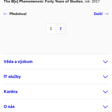
The B[e] Phenomenom: Forty Years of Studies
, rok: 2017
Předchozí
Další
1
2
Věda a výzkum
IT služby
Kariéra
O nás