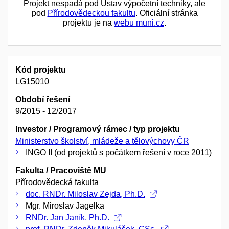
Projekt nespadá pod Ústav výpočetní techniky, ale
pod
Přírodovědeckou fakultu
. Oficiální stránka
projektu je na
webu muni.cz
.
Kód projektu
LG15010
Období řešení
9/2015 - 12/2017
Investor / Programový rámec / typ projektu
Ministerstvo školství, mládeže a tělovýchovy ČR
INGO II (od projektů s počátkem řešení v roce 2011)
Fakulta / Pracoviště MU
Přírodovědecká fakulta
doc. RNDr. Miloslav Zejda, Ph.D.
Mgr. Miroslav Jagelka
RNDr. Jan Janík, Ph.D.