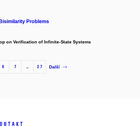
isimilarity Problems
p on Verification of Infinite-State Systems
6
7
…
27
Další
ontakt