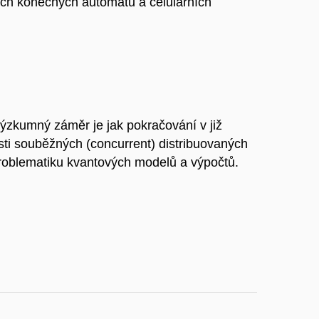
vých konečných automatů a celulárních
ýzkumný záměr je jak pokračování v již
ti souběžných (concurrent) distribuovaných
problematiku kvantových modelů a výpočtů.