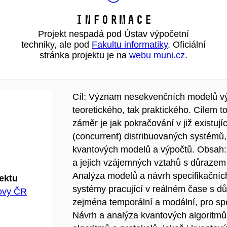
Informace
Projekt nespadá pod Ústav výpočetní
techniky, ale pod
Fakultu informatiky
. Oficiální
stránka projektu je na
webu muni.cz
.
Cíl: Význam nesekvenčních modelů výp
teoretického, tak praktického. Cílem
záměr je jak pokračování v již exist
(concurrent) distribuovaných systémů,
kvantových modelů a výpočtů. Obsah
a jejich vzájemných vztahů s důrazem n
Analýza modelů a návrh specifikačníc
jektu
systémy pracující v reálném čase s důr
hovy ČR
zejména temporální a modální, pro sp
Návrh a analýza kvantových algoritmů