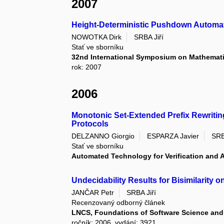
2007
Height-Deterministic Pushdown Automa
NOWOTKA Dirk
SRBA Jiří
Stať ve sborníku
32nd International Symposium on Mathemati
rok: 2007
2006
Monotonic Set-Extended Prefix Rewritin
Protocols
DELZANNO Giorgio
ESPARZA Javier
SRB
Stať ve sborníku
Automated Technology for Verification and A
Undecidability Results for Bisimilarity 
JANČAR Petr
SRBA Jiří
Recenzovaný odborný článek
LNCS, Foundations of Software Science and
ročník: 2006, vydání: 3921