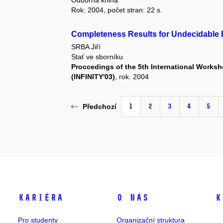
Odborná kniha
Rok: 2004, počet stran: 22 s.
Completeness Results for Undecidable B
SRBA Jiří
Stať ve sborníku
Proccedings of the 5th International Worksho
(INFINITY'03)
, rok: 2004
1
2
3
4
5
Předchozí
Kariéra
O nás
K
Pro studenty
Organizační struktura