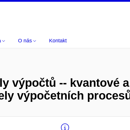
a
O nás
Kontakt
y výpočtů -- kvantové 
ely výpočetních proces