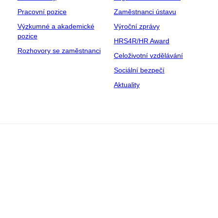
Pracovní pozice
Zaměstnanci ústavu
Výzkumné a akademické
Výroční zprávy
pozice
HRS4R/HR Award
Rozhovory se zaměstnanci
Celoživotní vzdělávání
Sociální bezpečí
Aktuality