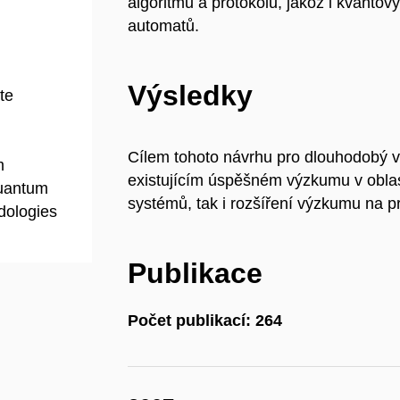
algoritmů a protokolů, jakož i kvanto
automatů.
Výsledky
te
Cílem tohoto návrhu pro dlouhodobý v
m
existujícím úspěšném výzkumu v oblas
quantum
systémů, tak i rozšíření výzkumu na 
dologies
Publikace
Počet publikací: 264