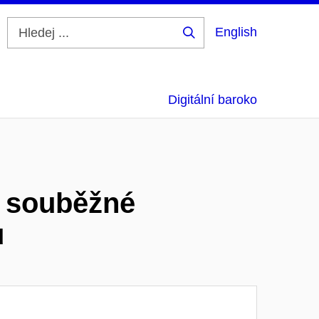
English
Hledej
...
Digitální baroko
a souběžné
ů