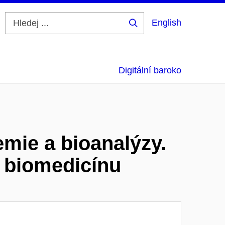
English
Hledej
...
Digitální baroko
emie a bioanalýzy.
 biomedicínu