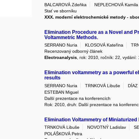
BALCAROVÁ Zdeňka
NEPLECHOVÁ Kamila
Stať ve sborníku
XXX. moderní elektrochemické metody - sbo
Elimination Procedure as a Novel and P
Voltammetric Methods.
SERRANO Nuria
KLOSOVÁ Kateřina
TRN
Recenzovaný odborný článek
Electroanalysis
, rok: 2010, ročník: 22, vydání:
Elimination voltammetry as a powerful e
results
SERRANO Nuria
TRNKOVÁ Libuše
DÍAZ
ESTEBAN Miguel
Další prezentace na konferencích
Rok: 2010, druh: Další prezentace na konferenc
Elimination Voltammetry of Miniaturize
TRNKOVÁ Libuše
NOVOTNÝ Ladislav
SE
POLÁŠKOVÁ Petra