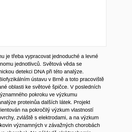
u je třeba vypracovat jednoduché a levné
enomu jednotlivců. Světová věda se
mickou detekci DNA při této analýze.
Biofyzikálním ústavu v Brně a toto pracoviště
dané oblasti ke světové špičce. V posledních
e významného pokroku ve výzkumu
nalýze proteinůa dalších látek. Projekt
ientován na pokročilý výzkum vlastností
ovrchy, zvláště s elektrodami, a na výzkum
ílkovin významných v závažných chorobách