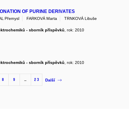
NATION OF PURINE DERIVATES
L Přemysl
FARKOVÁ Marta
TRNKOVÁ Libuše
lektrochemiků - sborník příspěvků
, rok: 2010
lektrochemiků - sborník příspěvků
, rok: 2010
8
9
…
23
Další