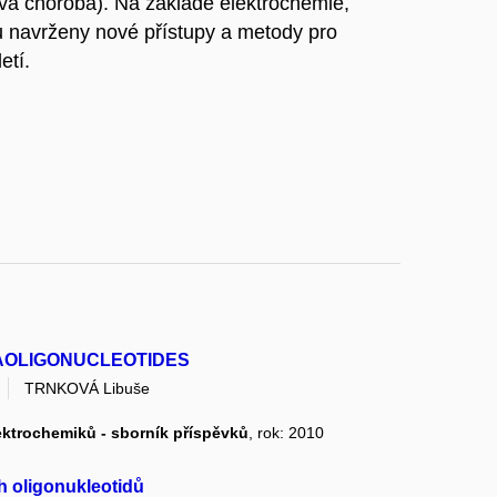
va choroba). Na základě elektrochemie,
u navrženy nové přístupy a metody pro
etí.
AOLIGONUCLEOTIDES
TRNKOVÁ Libuše
lektrochemiků - sborník příspěvků
, rok: 2010
h oligonukleotidů