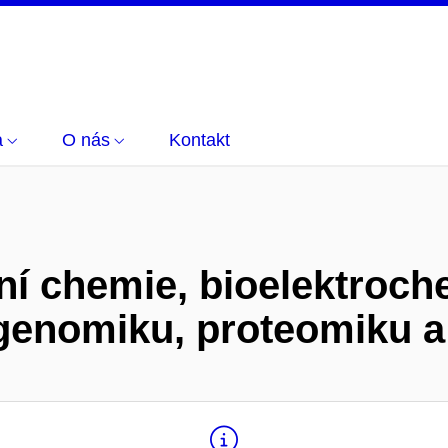
a
O nás
Kontakt
ní chemie, bioelektroch
 genomiku, proteomiku a