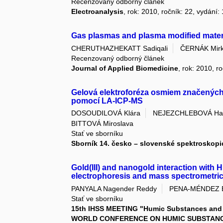
Recenzovaný odborný článek
Electroanalysis
, rok: 2010, ročník: 22, vydání:
Gas plasmas and plasma modified materi
CHERUTHAZHEKATT Sadiqali
ČERNÁK Mir
Recenzovaný odborný článek
Journal of Applied Biomedicine
, rok: 2010, ro
Gelová elektroforéza osmiem značených
pomocí LA-ICP-MS
DOSOUDILOVÁ Klára
NEJEZCHLEBOVÁ Ha
BITTOVÁ Miroslava
Stať ve sborníku
Sborník 14. česko – slovenské spektroskop
Gold(III) and nanogold interaction with 
electrophoresis and mass spectrometri
PANYALA Nagender Reddy
PENA-MÉNDEZ El
Stať ve sborníku
15th IHSS MEETING "Humic Substances and 
WORLD CONFERENCE ON HUMIC SUBSTANC