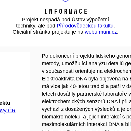
Informace
Projekt nespadá pod Ústav výpočetní
techniky, ale pod
Přírodovědeckou fakultu
.
Oficiální stránka projektu je na
webu muni.cz
.
Po dokončení projektu lidského genom
metody, umožňující analýzu detailů g
v současnosti orientuje na elektroche
Elektroaktivita DNA byla objevena na 
má více jak 40-letou tradici a patří v 
letech dosáhly partnerské laboratoř
elektrochemických senzorů DNA i při a
jektu
vychází z dosažených výsledků a je or
hovy ČR
biomakromolekul a jejich interakcí s p
mezimolekulárních interakcí DNA a b