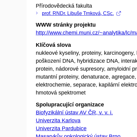
Přírodovědecká fakulta
prof. RNDr. Libuše Trnková, CSc.
WWW stránky projektu
http://www.chemi.muni.cz/~analytika/lc/m
Klíčová slova
nukleové kyseliny, proteiny, karcinogeny, 
poškození DNA, hybridizace DNA, inter
protein, nádorové supresory, amyloidní pr
mutantní proteiny, denaturace, agregace,
elektrochemie, separace, kapilární elektr
hmotová spektromet
Spolupracující organizace
Biofyzikální ústav AV ČR, v. v. i.
Univerzita Karlova
Univerzita Pardubice
Masarykův onkologický ústav Brno