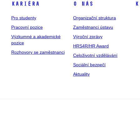
Kariéra
O nás
K
Pro studenty
Organizační struktura
Pracovní pozice
Zaměstnanci ústavu
Výzkumné a akademické
Výroční zprávy
pozice
HRS4R/HR Award
Rozhovory se zaměstnanci
Celoživotní vzdělávání
Sociální bezpečí
Aktuality