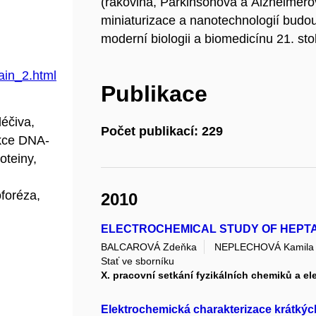
(rakovina, Parkinsonova a Alzheimero
miniaturizace a nanotechnologií budo
moderní biologii a biomedicínu 21. stol
ain_2.html
Publikace
léčiva,
Počet publikací: 229
akce DNA-
oteiny,
oforéza,
2010
ELECTROCHEMICAL STUDY OF HEPT
BALCAROVÁ Zdeňka
NEPLECHOVÁ Kamila
Stať ve sborníku
X. pracovní setkání fyzikálních chemiků a e
Elektrochemická charakterizace krátkýc