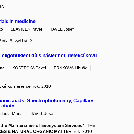
 16
als in medicine
ko
SLAVÍČEK Pavel
HAVEL Josef
čník: 8, vydání: 2
 oligonukleotidů s následnou detekcí kovu
na
KOSTEČKA Pavel
TRNKOVÁ Libuše
ické konference
, rok: 2010
Humic acids: Spectrophotometry, Capillary
c study
adia Maria
HAVEL Josef
the Maintenance of Ecosystem Services", THE
ES & NATURAL ORGANIC MATTER
, rok: 2010