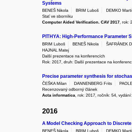
Systems
BENEŠ Nikola
BRIM Luboš
DEMKO Marti
Stať ve sborníku
Computer Aided Verification. CAV 2017
, rok:
PITHYA: High-Performance Parameter Sy
BRIM Luboš
BENEŠ Nikola
ŠAFRÁNEK D
HAJNAL Matej
Další prezentace na konferencích
Rok: 2017, druh: Další prezentace na konferenc
Precise parameter synthesis for stocha
ČEŠKA Milan
DANNENBERG Frits
PAOLE
Recenzovaný odborný článek
Acta informatica
, rok: 2017, ročník: 54, vydání
2016
A Model Checking Approach to Discrete 
BENEŠ Nikola
BRIM Luboš
DEMKO Marti