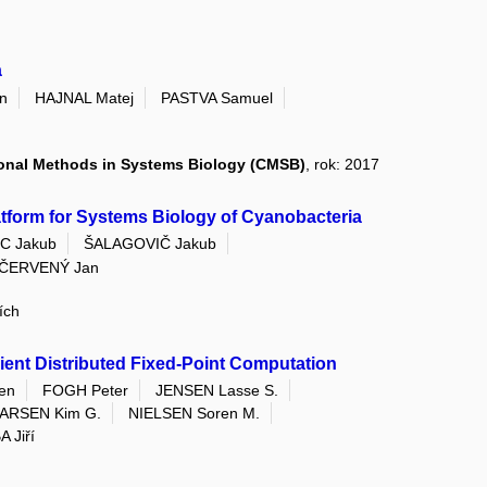
a
n
HAJNAL Matej
PASTVA Samuel
ional Methods in Systems Biology (CMSB)
, rok: 2017
tform for Systems Biology of Cyanobacteria
C Jakub
ŠALAGOVIČ Jakub
ČERVENÝ Jan
ích
ent Distributed Fixed-Point Computation
en
FOGH Peter
JENSEN Lasse S.
ARSEN Kim G.
NIELSEN Soren M.
 Jiří