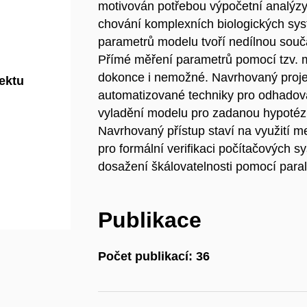
motivován potřebou výpočetní analýzy
chování komplexních biologických sys
parametrů modelu tvoří nedílnou souč
Přímé měření parametrů pomocí tzv. 
dokonce i nemožné. Navrhovaný projekt
jektu
automatizované techniky pro odhadová
vyladění modelu pro zadanou hypotézu
Navrhovaný přístup staví na využití m
pro formální verifikaci počítačových s
dosažení škálovatelnosti pomocí paral
Publikace
Počet publikací: 36