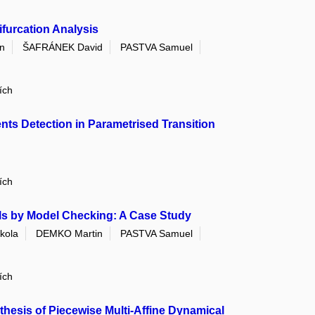
furcation Analysis
n
ŠAFRÁNEK David
PASTVA Samuel
ích
nts Detection in Parametrised Transition
ích
ls by Model Checking: A Case Study
kola
DEMKO Martin
PASTVA Samuel
ích
nthesis of Piecewise Multi-Affine Dynamical