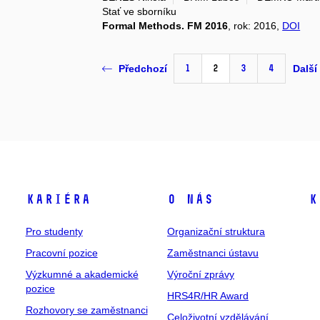
Stať ve sborníku
Formal Methods. FM 2016
, rok: 2016,
DOI
1
2
3
4
Předchozí
Další
Kariéra
O nás
K
Pro studenty
Organizační struktura
Pracovní pozice
Zaměstnanci ústavu
Výzkumné a akademické
Výroční zprávy
pozice
HRS4R/HR Award
Rozhovory se zaměstnanci
Celoživotní vzdělávání