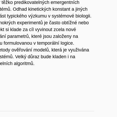
 těžko predikovatelných emergentních
témů. Odhad kinetických konstant a jiných
ást typického výzkumu v systémové biologii.
mokrých experimentů je často obtížné nebo
 si klade za cíl vyvinout zcela nové
ní parametrů, které jsou založeny na
 formulovanou v temporální logice.
etody ověřování modelů, která je využivána
ystémů. Velký důraz bude kladen i na
elních algoritmů.