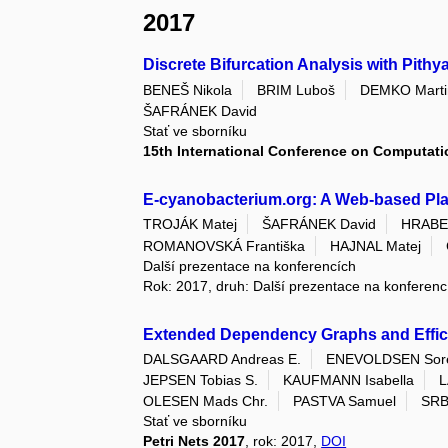
2017
Discrete Bifurcation Analysis with Pithy
BENEŠ Nikola
BRIM Luboš
DEMKO Marti
ŠAFRÁNEK David
Stať ve sborníku
15th International Conference on Computat
E-cyanobacterium.org: A Web-based Pla
TROJÁK Matej
ŠAFRÁNEK David
HRABE
ROMANOVSKÁ Františka
HAJNAL Matej
Další prezentace na konferencích
Rok: 2017, druh: Další prezentace na konferenc
Extended Dependency Graphs and Effici
DALSGAARD Andreas E.
ENEVOLDSEN Sor
JEPSEN Tobias S.
KAUFMANN Isabella
L
OLESEN Mads Chr.
PASTVA Samuel
SRBA
Stať ve sborníku
Petri Nets 2017
, rok: 2017,
DOI