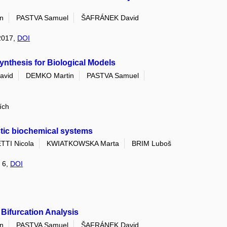
n
PASTVA Samuel
ŠAFRÁNEK David
 2017,
DOI
nthesis for Biological Models
avid
DEMKO Martin
PASTVA Samuel
ích
stic biochemical systems
TTI Nicola
KWIATKOWSKA Marta
BRIM Luboš
: 6,
DOI
Bifurcation Analysis
n
PASTVA Samuel
ŠAFRÁNEK David