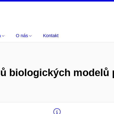
a
O nás
Kontakt
rů biologických modelů