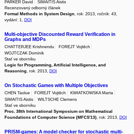
PARKER David
SIMAITIS Aistis
Recenzovaný odborný článek
Formal Methods in System Design
, rok: 2013, ročník: 43,
vydání: 1,
DOI
Multi-objective Discounted Reward Verification in
Graphs and MDPs
CHATTERJEE Krishnendu
FOREJT Vojtěch
WOJTCZAK Dominik
Stať ve sborníku
Logic for Programming, Artificial Intelligence, and
Reasoning
, rok: 2013,
DOI
On Stochastic Games with Multiple Objectives
CHEN Taolue
FOREJT Vojtěch
KWIATKOWSKA Marta
SIMAITIS Aistis
WILTSCHE Clemens
Stať ve sborníku
Proc. 38th International Symposium on Mathematical
Foundations of Computer Science (MFCS'13)
, rok: 2013,
DOI
PRISM-games: A model checker for stochastic multi-