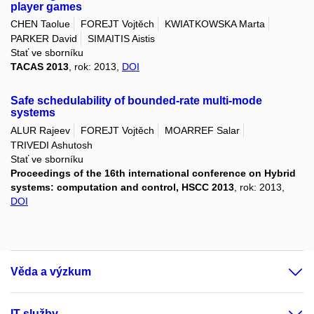
player games
CHEN Taolue
FOREJT Vojtěch
KWIATKOWSKA Marta
PARKER David
SIMAITIS Aistis
Stať ve sborníku
TACAS 2013
, rok: 2013,
DOI
Safe schedulability of bounded-rate multi-mode
systems
ALUR Rajeev
FOREJT Vojtěch
MOARREF Salar
TRIVEDI Ashutosh
Stať ve sborníku
Proceedings of the 16th international conference on Hybrid
systems: computation and control, HSCC 2013
, rok: 2013,
DOI
Věda a výzkum
IT služby