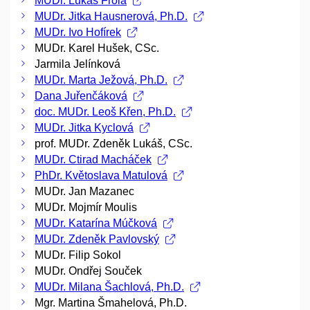
MUDr. Lukáš Frola
MUDr. Jitka Hausnerová, Ph.D.
MUDr. Ivo Hofírek
MUDr. Karel Hušek, CSc.
Jarmila Jelínková
MUDr. Marta Ježová, Ph.D.
Dana Juřenčáková
doc. MUDr. Leoš Křen, Ph.D.
MUDr. Jitka Kyclová
prof. MUDr. Zdeněk Lukáš, CSc.
MUDr. Ctirad Macháček
PhDr. Květoslava Matulová
MUDr. Jan Mazanec
MUDr. Mojmír Moulis
MUDr. Katarína Múčková
MUDr. Zdeněk Pavlovský
MUDr. Filip Sokol
MUDr. Ondřej Souček
MUDr. Milana Šachlová, Ph.D.
Mgr. Martina Šmahelová, Ph.D.