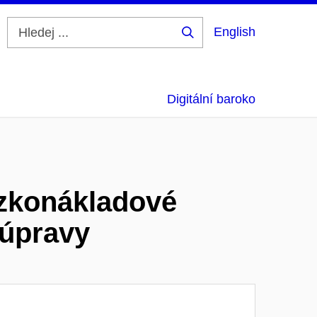
English
Hledej
...
Digitální baroko
ízkonákladové
 úpravy