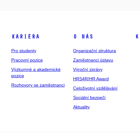
Kariéra
O nás
K
Pro studenty
Organizační struktura
Pracovní pozice
Zaměstnanci ústavu
Výzkumné a akademické
Výroční zprávy
pozice
HRS4R/HR Award
Rozhovory se zaměstnanci
Celoživotní vzdělávání
Sociální bezpečí
Aktuality