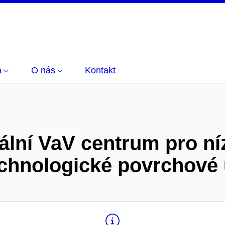
a
O nás
Kontakt
lní VaV centrum pro n
chnologické povrchové