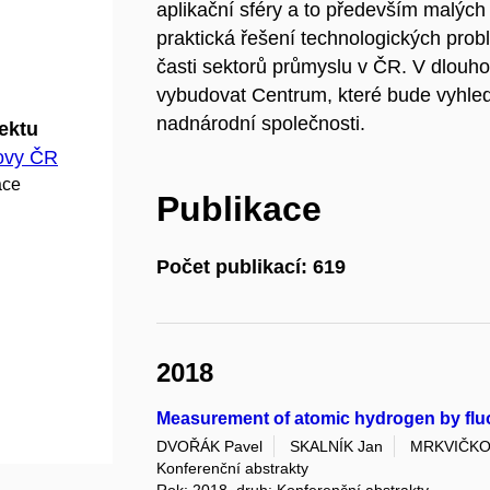
aplikační sféry a to především malých
praktická řešení technologických pro
časti sektorů průmyslu v ČR. V dlouho
vybudovat Centrum, které bude vyhle
nadnárodní společnosti.
jektu
hovy ČR
ace
Publikace
Počet publikací: 619
2018
Measurement of atomic hydrogen by flu
DVOŘÁK Pavel
SKALNÍK Jan
MRKVIČKOV
Konferenční abstrakty
Rok: 2018, druh: Konferenční abstrakty