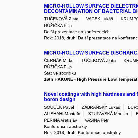
MICRO-HOLLOW SURFACE DIELECTRI
DECONTAMINATION OF BACTERIAL BI
TUČEKOVÁ Zlata
VACEK Lukáš
KRUMPO
RŮŽIČKA Filip
Další prezentace na konferencích
Rok: 2018, druh: Další prezentace na konferenc
MICRO-HOLLOW SURFACE DISCHARG
ČERNÁK Mirko
TUČEKOVÁ Zlata
KRUMP
RŮŽIČKA Filip
Stať ve sborníku
16th HAKONE - High Pressure Low Tempera
Novel coatings with high hardness and 
boron design
SOUČEK Pavel
ZÁBRANSKÝ Lukáš
BURŠ
ALISHAHI Mostafa
STUPAVSKÁ Monika
B
PEŘINA Vratislav
VAŠINA Petr
Konferenční abstrakty
Rok: 2018, druh: Konferenční abstrakty