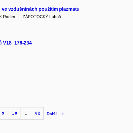
 ve vzdušninách použitím plazmatu
K Radim
ZÁPOTOCKÝ Luboš
ků V18_176-234
9
10
…
62
Další