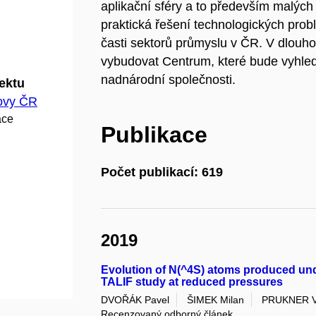
aplikační sféry a to především malých
praktická řešení technologických pro
časti sektorů průmyslu v ČR. V dlouho
vybudovat Centrum, které bude vyhle
nadnárodní společnosti.
jektu
hovy ČR
ace
Publikace
Počet publikací: 619
2019
Evolution of N(^4S) atoms produced und
TALIF study at reduced pressures
DVOŘÁK Pavel
ŠIMEK Milan
PRUKNER V
Recenzovaný odborný článek