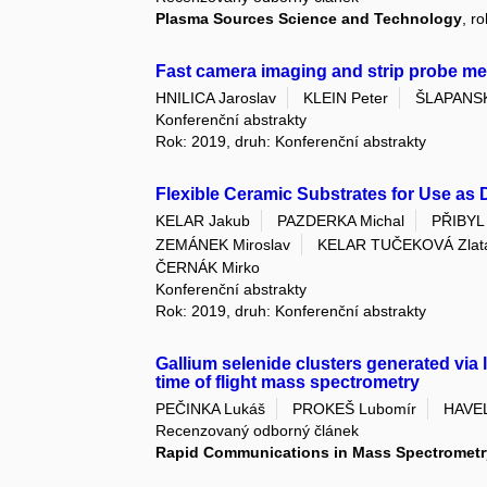
Plasma Sources Science and Technology
, r
Fast camera imaging and strip probe m
HNILICA Jaroslav
KLEIN Peter
ŠLAPANSK
Konferenční abstrakty
Rok: 2019, druh: Konferenční abstrakty
Flexible Ceramic Substrates for Use as D
KELAR Jakub
PAZDERKA Michal
PŘIBYL
ZEMÁNEK Miroslav
KELAR TUČEKOVÁ Zlat
ČERNÁK Mirko
Konferenční abstrakty
Rok: 2019, druh: Konferenční abstrakty
Gallium selenide clusters generated via 
time of flight mass spectrometry
PEČINKA Lukáš
PROKEŠ Lubomír
HAVEL
Recenzovaný odborný článek
Rapid Communications in Mass Spectrometr