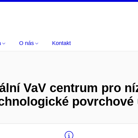
a
O nás
Kontakt
lní VaV centrum pro n
chnologické povrchové