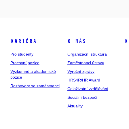
Kariéra
O nás
K
Pro studenty
Organizační struktura
Pracovní pozice
Zaměstnanci ústavu
Výzkumné a akademické
Výroční zprávy
pozice
HRS4R/HR Award
Rozhovory se zaměstnanci
Celoživotní vzdělávání
Sociální bezpečí
Aktuality