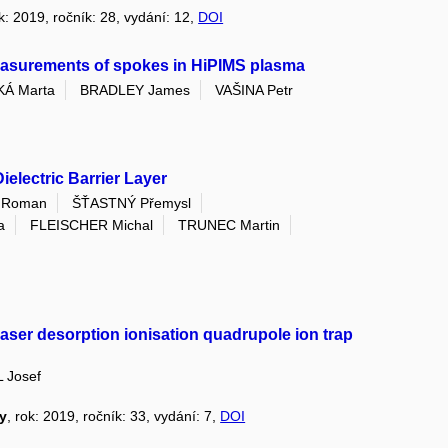
ok: 2019, ročník: 28, vydání: 12,
DOI
easurements of spokes in HiPIMS plasma
Á Marta
BRADLEY James
VAŠINA Petr
ielectric Barrier Layer
 Roman
ŠŤASTNÝ Přemysl
a
FLEISCHER Michal
TRUNEC Martin
laser desorption ionisation quadrupole ion trap
 Josef
y
, rok: 2019, ročník: 33, vydání: 7,
DOI