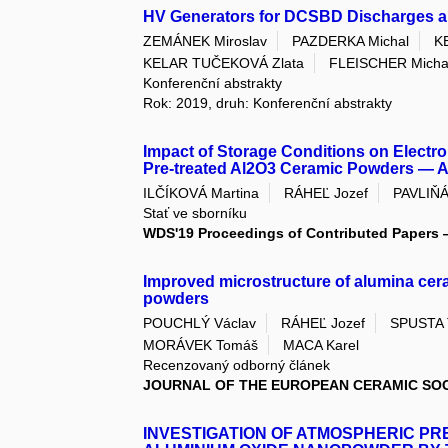
HV Generators for DCSBD Discharges an
ZEMÁNEK Miroslav
PAZDERKA Michal
K
KELAR TUČEKOVÁ Zlata
FLEISCHER Micha
Konferenční abstrakty
Rok: 2019, druh: Konferenční abstrakty
Impact of Storage Conditions on Electr
Pre-treated Al2O3 Ceramic Powders — A 
ILČÍKOVÁ Martina
RÁHEĽ Jozef
PAVLIŇÁ
Stať ve sborníku
WDS'19 Proceedings of Contributed Papers
Improved microstructure of alumina ce
powders
POUCHLÝ Václav
RÁHEĽ Jozef
SPUSTA 
MORÁVEK Tomáš
MACA Karel
Recenzovaný odborný článek
JOURNAL OF THE EUROPEAN CERAMIC SO
INVESTIGATION OF ATMOSPHERIC P