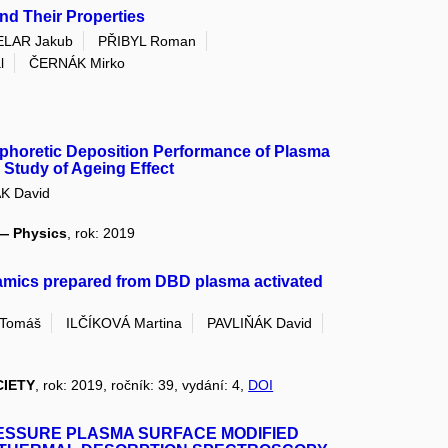
d Their Properties
ELAR Jakub
PŘIBYL Roman
l
ČERNÁK Mirko
ophoretic Deposition Performance of Plasma
Study of Ageing Effect
K David
 — Physics
, rok: 2019
ramics prepared from DBD plasma activated
Tomáš
ILČÍKOVÁ Martina
PAVLIŇÁK David
CIETY
, rok: 2019, ročník: 39, vydání: 4,
DOI
RESSURE PLASMA SURFACE MODIFIED