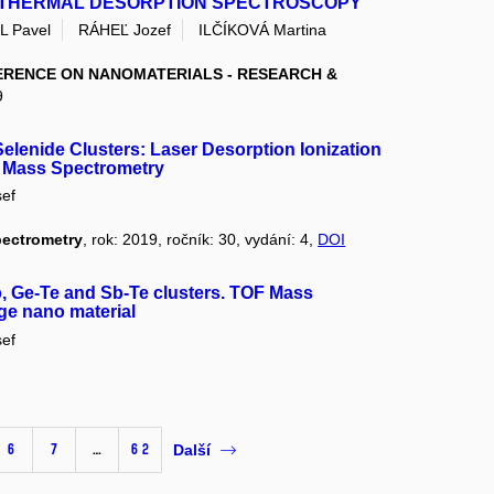
 THERMAL DESORPTION SPECTROSCOPY
L Pavel
RÁHEĽ Jozef
ILČÍKOVÁ Martina
ERENCE ON NANOMATERIALS - RESEARCH &
9
elenide Clusters: Laser Desorption Ionization
ht Mass Spectrometry
ef
pectrometry
, rok: 2019, ročník: 30, vydání: 4,
DOI
b, Ge-Te and Sb-Te clusters. TOF Mass
ge nano material
ef
6
7
…
62
Další