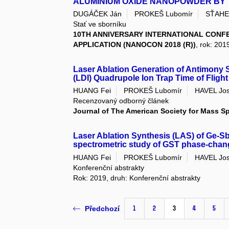
ALUMINIUM OXIDE NANOPOWDER BY
DUGÁČEK Ján
PROKEŠ Lubomír
SŤAHE
Stať ve sborníku
10TH ANNIVERSARY INTERNATIONAL CONF
APPLICATION (NANOCON 2018 (R))
, rok: 201
Laser Ablation Generation of Antimony S
(LDI) Quadrupole Ion Trap Time of Flig
HUANG Fei
PROKEŠ Lubomír
HAVEL Jos
Recenzovaný odborný článek
Journal of The American Society for Mass S
Laser Ablation Synthesis (LAS) of Ge-S
spectrometric study of GST phase-chan
HUANG Fei
PROKEŠ Lubomír
HAVEL Jos
Konferenční abstrakty
Rok: 2019, druh: Konferenční abstrakty
1
2
3
4
5
Předchozí