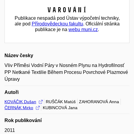
Varování
Publikace nespadá pod Ústav výpočetní techniky,
ale pod
Přírodovědeckou fakultu
. Oficiální stránka
publikace je na
webu muni.cz
.
Název česky
Vliv Příměsi Vodní Páry v Nosném Plynu na Hydrofilnosť
PP Netkané Textilie Během Procesu Povrchové Plazmové
Úpravy
Autoři
KOVÁČIK Dušan
RUŠČÁK Matúš
ZAHORANOVÁ Anna
ČERNÁK Mirko
KUBINCOVÁ Jana
Rok publikování
2011