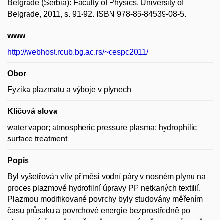
Belgrade (Serbia): Faculty of Physics, University of
Belgrade, 2011, s. 91-92. ISBN 978-86-84539-08-5.
www
http://webhost.rcub.bg.ac.rs/~cespc2011/
Obor
Fyzika plazmatu a výboje v plynech
Klíčová slova
water vapor; atmospheric pressure plasma; hydrophilic
surface treatment
Popis
Byl vyšetřován vliv příměsi vodní páry v nosném plynu na
proces plazmové hydrofilní úpravy PP netkaných textilií.
Plazmou modifikované povrchy byly studovány měřením
času průsaku a povrchové energie bezprostředně po