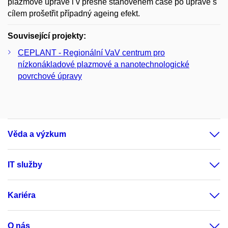
plazmové úpravě i v přesně stanoveném čase po úpravě s
cílem prošetřit případný ageing efekt.
Související projekty:
CEPLANT - Regionální VaV centrum pro
nízkonákladové plazmové a nanotechnologické
povrchové úpravy
Věda a výzkum
IT služby
Kariéra
O nás