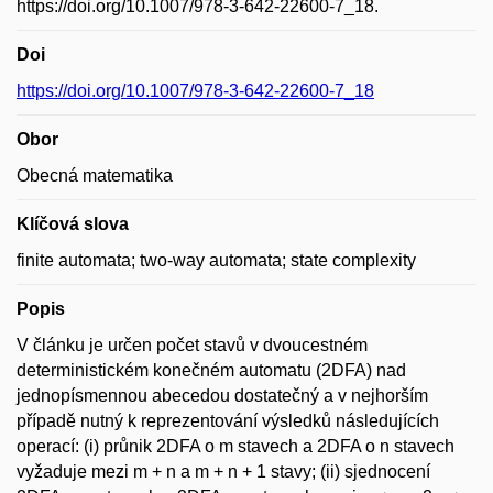
https://doi.org/10.1007/978-3-642-22600-7_18.
Doi
https://doi.org/10.1007/978-3-642-22600-7_18
Obor
Obecná matematika
Klíčová slova
finite automata; two-way automata; state complexity
Popis
V článku je určen počet stavů v dvoucestném
deterministickém konečném automatu (2DFA) nad
jednopísmennou abecedou dostatečný a v nejhorším
případě nutný k reprezentování výsledků následujících
operací: (i) průnik 2DFA o m stavech a 2DFA o n stavech
vyžaduje mezi m + n a m + n + 1 stavy; (ii) sjednocení