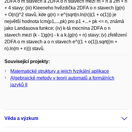
2DFA o m stavech a 2DFA o n stavech mezi m + n a 2m + n
+ 4 stavy; (iii) Kleeneho hvězdička 2DFA o n stavech (g(n)
+ O(n))^2 stavů, kde g(n) = e^(sqrt(n.ln(n))(1 + o(1))) je
největší hodnota lcm(p1,...,pk) pro p1 +...+ pk <= n, známá
jako Landauova funkce; (iv) k-tá mocnina 2DFA o n
stavech mezi (k - 1)g(n) - k a k.(g(n) + n) stavy; (v) zřetězení
2DFA o m stavech a o n stavech e^((1 + o(1)).sqrt((m +
n).ln(m + n))) stavů.
Související projekty:
Matematické struktury a jejich fyzikální aplikace
Algebraické metody v teorii automatů a formálních
jazyků II
Věda a výzkum