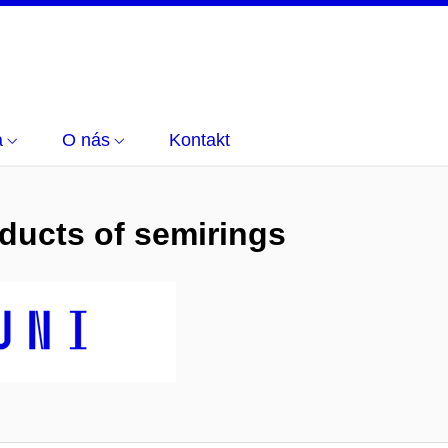
a
O nás
Kontakt
ducts of semirings