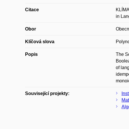
Citace
KLÍMA,
in Lan
Obor
Obecn
Klíčová slova
Polyno
Popis
The Sc
Boolea
of lan
idempo
monoi
Související projekty:
Ins
Mat
Alg