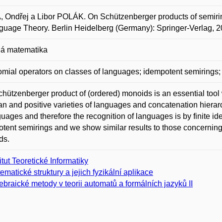
 Ondřej a Libor POLÁK. On Schützenberger products of semiring
guage Theory. Berlin Heidelberg (Germany): Springer-Verlag, 
á matematika
mial operators on classes of languages; idempotent semirings
hützenberger product of (ordered) monoids is an essential tool
n and positive varieties of languages and concatenation hierarc
guages and therefore the recognition of languages is by finite id
tent semirings and we show similar results to those concerni
ds.
titut Teoretické Informatiky
ematické struktury a jejich fyzikální aplikace
ebraické metody v teorii automatů a formálních jazyků II