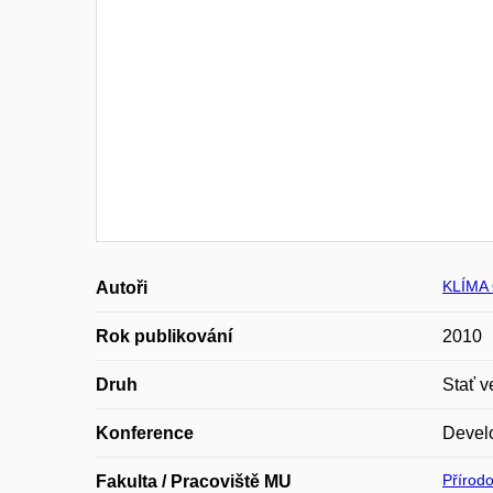
KLÍMA 
Autoři
Rok publikování
2010
Druh
Stať v
Konference
Devel
Přírod
Fakulta / Pracoviště MU