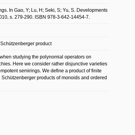
s. In Gao, Y; Lu, H; Seki, S; Yu, S. Developments
2010, s. 279-290. ISBN 978-3-642-14454-7.
; Schützenberger product
 when studying the polynomial operators on
hies. Here we consider rather disjunctive varieties
empotent semirings. We define a product of finite
ng Schützenberger products of monoids and ordered