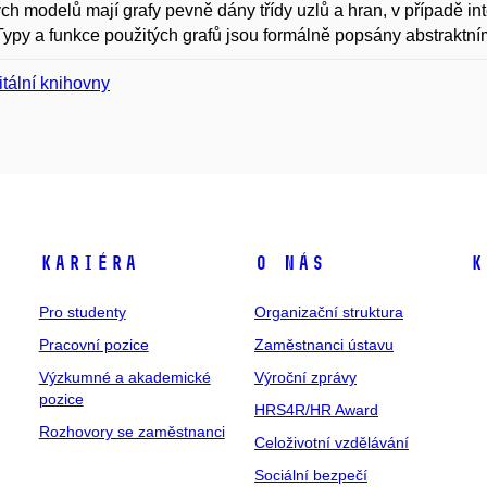
ch modelů mají grafy pevně dány třídy uzlů a hran, v případě i
Typy a funkce použitých grafů jsou formálně popsány abstraktní
itální knihovny
Kariéra
O nás
K
Pro studenty
Organizační struktura
Pracovní pozice
Zaměstnanci ústavu
Výzkumné a akademické
Výroční zprávy
pozice
HRS4R/HR Award
Rozhovory se zaměstnanci
Celoživotní vzdělávání
Sociální bezpečí