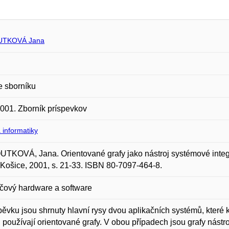
TKOVÁ Jana
e sborníku
001. Zborník príspevkov
 informatiky
KOVÁ, Jana. Orientované grafy jako nástroj systémové integra
ošice, 2001, s. 21-33. ISBN 80-7097-464-8.
čový hardware a software
pěvku jsou shrnuty hlavní rysy dvou aplikačních systémů, které k
 používají orientované grafy. V obou případech jsou grafy nástr