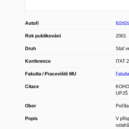
KOHOU
Autoři
Rok publikování
2001
Druh
Stať v
Konference
ITAT 2
Fakulta
Fakulta / Pracoviště MU
Citace
KOHOUT
UPJŠ K
Obor
Počíta
Popis
V přís
vztahů