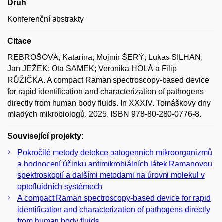
Druh
Konferenční abstrakty
Citace
REBROŠOVÁ, Katarína; Mojmír ŠERÝ; Lukas SILHAN;
Jan JEŽEK; Ota SAMEK; Veronika HOLÁ a Filip
RŮŽIČKA. A compact Raman spectroscopy-based device
for rapid identification and characterization of pathogens
directly from human body fluids. In XXXIV. Tomáškovy dny
mladých mikrobiologů. 2025. ISBN 978-80-280-0776-8.
Související projekty:
Pokročilé metody detekce patogenních mikroorganizmů
a hodnocení účinku antimikrobiálních látek Ramanovou
spektroskopií a dalšími metodami na úrovni molekul v
optofluidních systémech
A compact Raman spectroscopy-based device for rapid
identification and characterization of pathogens directly
from human body fluids