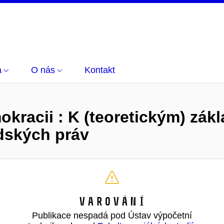
a
O nás
Kontakt
kracii : K (teoretickým) zák
idských práv
Varování
Publikace nespadá pod Ústav výpočetní