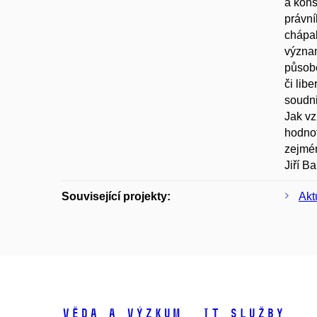
a kons
právní
chápal
význam
působe
či lib
soudni
Jak vz
hodno
zejmén
Jiří B
Související projekty:
Akt
Věda a výzkum
IT služby