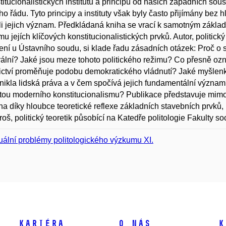
titucionalistických institutů a principů od našich západních so
ho řádu. Tyto principy a instituty však byly často přijímány bez
i jejich význam. Předkládaná kniha se vrací k samotným základ
u jejích klíčových konstitucionalistických prvků. Autor, politický
ní u Ústavního soudu, si klade řadu zásadních otázek: Proč o 
erální? Jaké jsou meze tohoto politického režimu? Co přesně oz
ctví proměňuje podobu demokratického vládnutí? Jaké myšlenky
nikla lidská práva a v čem spočívá jejich fundamentální význam?
tou moderního konstitucionalismu? Publikace představuje mim
a díky hloubce teoretické reflexe základních stavebních prvků,
aroš, politický teoretik působící na Katedře politologie Fakulty s
uální problémy politologického výzkumu XI.
Kariéra
O nás
K