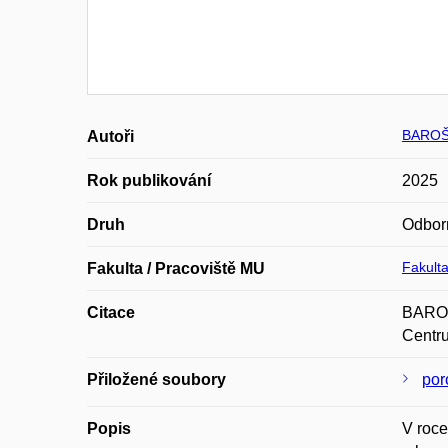
BAROŠ 
Autoři
Rok publikování
2025
Druh
Odbor
Fakulta
Fakulta / Pracoviště MU
Citace
BAROŠ,
Centru
Přiložené soubory
por
Popis
V roce