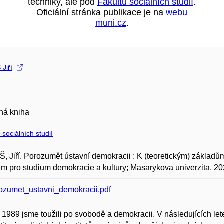
techniky, ale pod
Fakultu sociálních studií
.
Oficiální stránka publikace je na
webu
muni.cz
.
Jiří
ná kniha
 sociálních studií
 Jiří. Porozumět ústavní demokracii : K (teoretickým) základům 
m pro studium demokracie a kultury; Masarykova univerzita, 2
ozumet_ustavni_demokracii.pdf
 1989 jsme toužili po svobodě a demokracii. V následujících let