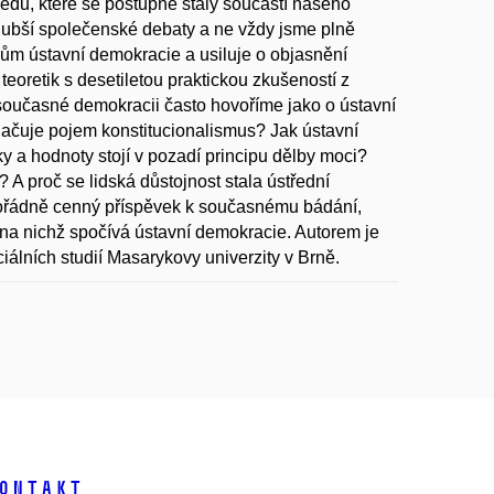
usedů, které se postupně staly součástí našeho
 hlubší společenské debaty a ne vždy jsme plně
ům ústavní demokracie a usiluje o objasnění
 teoretik s desetiletou praktickou zkušeností z
současné demokracii často hovoříme jako o ústavní
načuje pojem konstitucionalismus? Jak ústavní
 a hodnoty stojí v pozadí principu dělby moci?
 A proč se lidská důstojnost stala ústřední
ořádně cenný příspěvek k současnému bádání,
 na nichž spočívá ústavní demokracie. Autorem je
ociálních studií Masarykovy univerzity v Brně.
ontakt