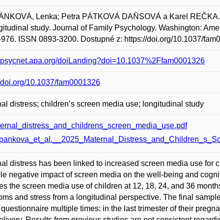
NKOVÁ, Lenka; Petra PÁTKOVÁ DAŇSOVÁ a Karel REČKA. Mate
ngitudinal study. Journal of Family Psychology. Washington: Amer
-976. ISSN 0893-3200. Dostupné z: https://doi.org/10.1037/fa
://psycnet.apa.org/doiLanding?doi=10.1037%2Ffam0001326
//doi.org/10.1037/fam0001326
al distress; children’s screen media use; longitudinal study
ernal_distress_and_childrens_screen_media_use.pdf
pankova_et_al.__2025_Maternal_Distress_and_Children_s_S
al distress has been linked to increased screen media use for c
le negative impact of screen media on the well-being and cogni
es the screen media use of children at 12, 18, 24, and 36 months
ms and stress from a longitudinal perspective. The final samp
 questionnaire multiple times: in the last trimester of their preg
delivery. Results from previous studies are not consistent regardi