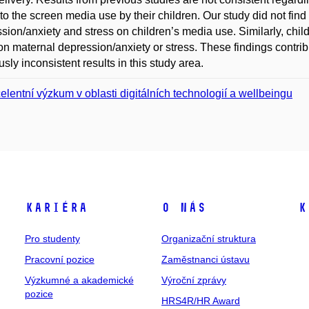
 to the screen media use by their children. Our study did not find 
sion/anxiety and stress on children’s media use. Similarly, chil
 on maternal depression/anxiety or stress. These findings contribut
usly inconsistent results in this study area.
elentní výzkum v oblasti digitálních technologií a wellbeingu
Kariéra
O nás
K
Pro studenty
Organizační struktura
Pracovní pozice
Zaměstnanci ústavu
Výzkumné a akademické
Výroční zprávy
pozice
HRS4R/HR Award