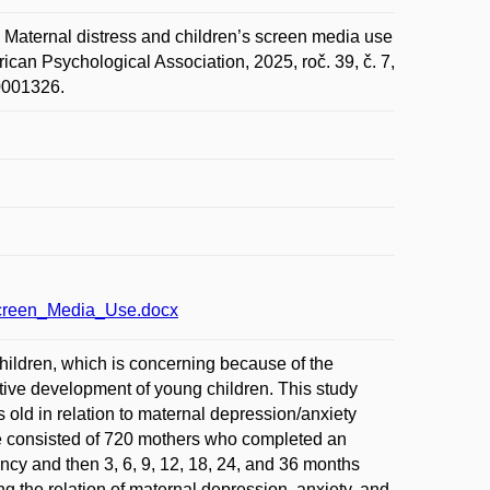
rnal distress and children’s screen media use
ican Psychological Association, 2025, roč. 39, č. 7,
m0001326.
creen_Media_Use.docx
hildren, which is concerning because of the
tive development of young children. This study
 old in relation to maternal depression/anxiety
le consisted of 720 mothers who completed an
nancy and then 3, 6, 9, 12, 18, 24, and 36 months
ng the relation of maternal depression, anxiety, and