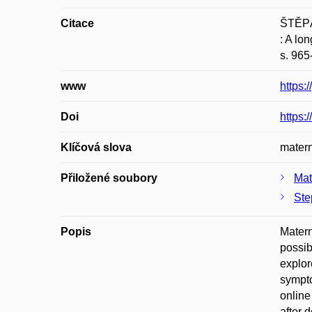
Citace
ŠTĚPÁ
: A lo
s. 965
www
https
Doi
https:
Klíčová slova
matern
Přiložené soubory
Mat
Ste
Popis
Matern
possib
explor
sympto
online
after 