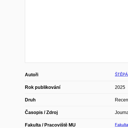
ŠTĚPÁ
Autoři
Rok publikování
2025
Druh
Recen
Časopis / Zdroj
Journa
Fakulta
Fakulta / Pracoviště MU