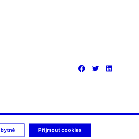
Facebook
Twitter
Linke
zbytné
Přijmout cookies