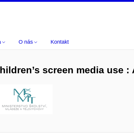
a
O nás
Kontakt
hildren’s screen media use : 