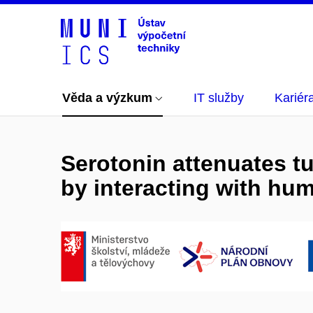
Věda a výzkum
IT služby
Kariér
Serotonin attenuates t
by interacting with hu