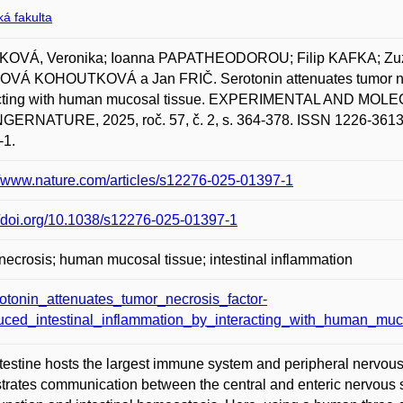
á fakulta
OVÁ, Veronika; Ioanna PAPATHEODOROU; Filip KAFKA; Zu
VÁ KOHOUTKOVÁ a Jan FRIČ. Serotonin attenuates tumor necro
acting with human mucosal tissue. EXPERIMENTAL AND M
ERNATURE, 2025, roč. 57, č. 2, s. 364-378. ISSN 1226-3613. 
-1.
//www.nature.com/articles/s12276-025-01397-1
//doi.org/10.1038/s12276-025-01397-1
necrosis; human mucosal tissue; intestinal inflammation
otonin_attenuates_tumor_necrosis_factor-
uced_intestinal_inflammation_by_interacting_with_human_muco
testine hosts the largest immune system and peripheral nervous
trates communication between the central and enteric nervous sy