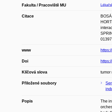
Lékařsk
Fakulta / Pracoviště MU
Citace
BOSÁK
HORTO
inter
SPRING
01397
www
https:
Doi
https:
Klíčová slova
tumor 
Přiložené soubory
Ser
ind
Popis
The in
orches