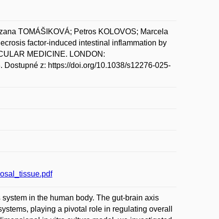
zana TOMÁŠIKOVÁ; Petros KOLOVOS; Marcela
sis factor-induced intestinal inflammation by
OLECULAR MEDICINE. LONDON:
Dostupné z: https://doi.org/10.1038/s12276-025-
sal_tissue.pdf
 system in the human body. The gut-brain axis
stems, playing a pivotal role in regulating overall