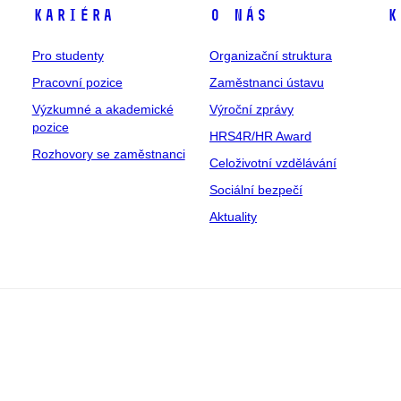
Kariéra
O nás
K
Pro studenty
Organizační struktura
Pracovní pozice
Zaměstnanci ústavu
Výzkumné a akademické
Výroční zprávy
pozice
HRS4R/HR Award
Rozhovory se zaměstnanci
Celoživotní vzdělávání
Sociální bezpečí
Aktuality