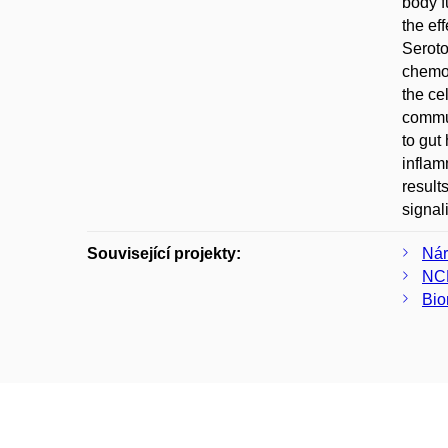
body f
the ef
Seroto
chemok
the ce
commun
to gut
inflam
result
signal
Související projekty:
Nár
NCL
Bio