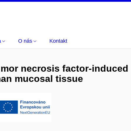
a
O nás
Kontakt
umor necrosis factor-induced 
man mucosal tissue