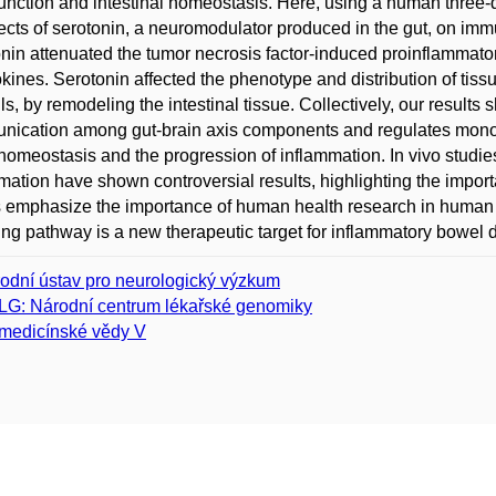
unction and intestinal homeostasis. Here, using a human three-d
fects of serotonin, a neuromodulator produced in the gut, on immu
nin attenuated the tumor necrosis factor-induced proinflammator
ines. Serotonin affected the phenotype and distribution of tissu
lls, by remodeling the intestinal tissue. Collectively, our results 
ication among gut-brain axis components and regulates monocyt
 homeostasis and the progression of inflammation. In vivo studie
mation have shown controversial results, highlighting the impo
s emphasize the importance of human health research in human 
ing pathway is a new therapeutic target for inflammatory bowel 
odní ústav pro neurologický výzkum
G: Národní centrum lékařské genomiky
medicínské vědy V