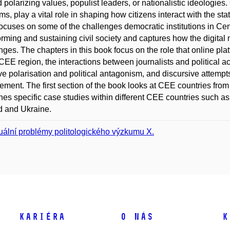
 polarizing values, populist leaders, or nationalistic ideologie
rms, play a vital role in shaping how citizens interact with the sta
ocuses on some of the challenges democratic institutions in Ce
orming and sustaining civil society and captures how the digita
nges. The chapters in this book focus on the role that online pl
 CEE region, the interactions between journalists and political ac
ive polarisation and political antagonism, and discursive attemp
ment. The first section of the book looks at CEE countries fro
es specific case studies within different CEE countries such 
d and Ukraine.
uální problémy politologického výzkumu X.
Kariéra
O nás
K