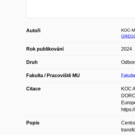
KOC-M
Autoři
GREGO
Rok publikování
2024
Druh
Odbor
Fakulta
Fakulta / Pracoviště MU
Citace
KOC-M
DOROS
Europe
https:
Popis
Centra
transf