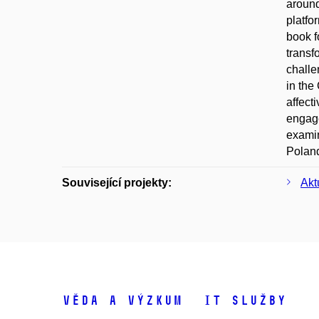
around
platfo
book f
transf
challe
in the
affect
engage
examin
Polan
Související projekty:
Akt
Věda a výzkum
IT služby