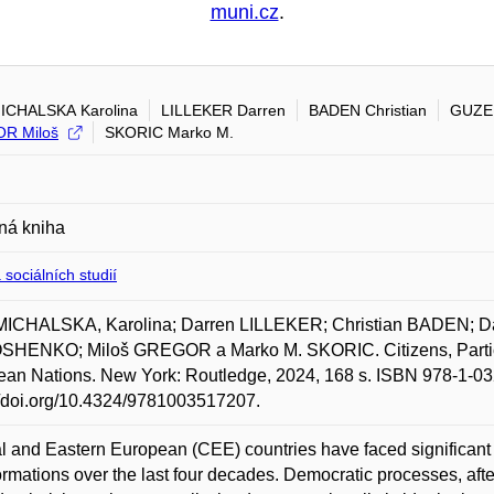
muni.cz
.
ICHALSKA Karolina
LILLEKER Darren
BADEN Christian
GUZE
R Miloš
SKORIC Marko M.
ná kniha
 sociálních studií
ICHALSKA, Karolina; Darren LILLEKER; Christian BADEN; D
HENKO; Miloš GREGOR a Marko M. SKORIC. Citizens, Particip
an Nations. New York: Routledge, 2024, 168 s. ISBN 978-1-03
//doi.org/10.4324/9781003517207.
l and Eastern European (CEE) countries have faced significant p
ormations over the last four decades. Democratic processes, after