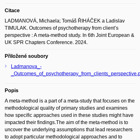
Citace
LADMANOVÁ, Michaela; Tomáš ŘIHÁČEK a Ladislav
TIMULAK. Outcomes of psychotherapy from client’s
perspective : A meta-method study. In 6th Joint European &
UK SPR Chapters Conference. 2024.
Přiložené soubory
Ladmanova_-
_Outcomes_of_psychotherapy_from_clients_perspective.p
Popis
A meta-method is a part of a meta-study that focuses on the
methodological quality of primary studies and examines
how specific approaches used in these studies might have
impacted their findings.The aim of the meta-method is to
uncover the underlying assumptions that lead researchers
to adopt particular methodological approaches and to