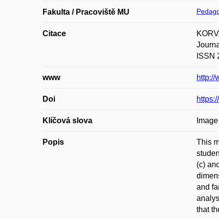
Pedago
Fakulta / Pracoviště MU
Citace
KORVAS
Journa
ISSN 2
www
http:/
Doi
https:
Klíčová slova
Image 
Popis
This m
studen
(c) an
dimens
and fa
analys
that t