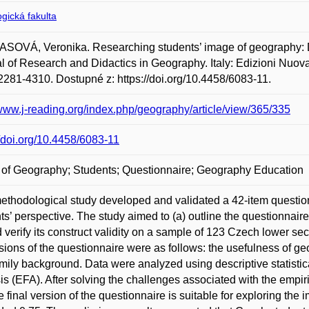
gická fakulta
OVÁ, Veronika. Researching students’ image of geography: D
l of Research and Didactics in Geography. Italy: Edizioni Nuova 
281-4310. Dostupné z: https://doi.org/10.4458/6083-11.
/www.j-reading.org/index.php/geography/article/view/365/335
//doi.org/10.4458/6083-11
of Geography; Students; Questionnaire; Geography Education
ethodological study developed and validated a 42-item questio
ts’ perspective. The study aimed to (a) outline the questionnaire’s
d verify its construct validity on a sample of 123 Czech lower 
ions of the questionnaire were as follows: the usefulness of g
mily background. Data were analyzed using descriptive statistica
is (EFA). After solving the challenges associated with the empiric
he final version of the questionnaire is suitable for exploring the