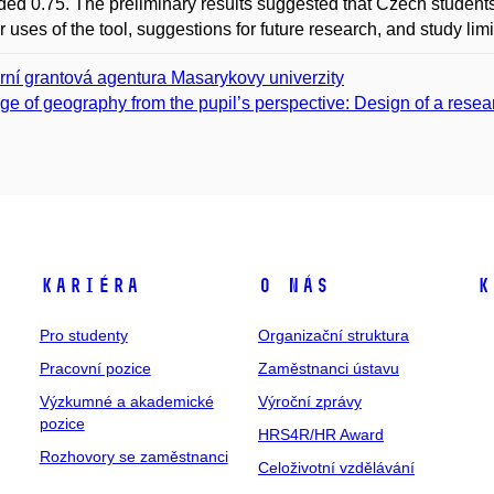
ed 0.75. The preliminary results suggested that Czech students’ 
r uses of the tool, suggestions for future research, and study li
erní grantová agentura Masarykovy univerzity
ge of geography from the pupil’s perspective: Design of a resear
Kariéra
O nás
K
Pro studenty
Organizační struktura
Pracovní pozice
Zaměstnanci ústavu
Výzkumné a akademické
Výroční zprávy
pozice
HRS4R/HR Award
Rozhovory se zaměstnanci
Celoživotní vzdělávání