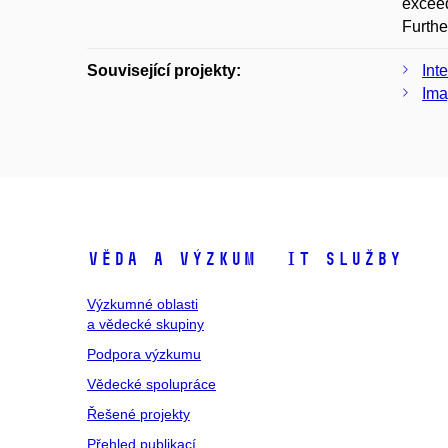
exceed
Furthe
Související projekty:
Int
Ima
Věda a výzkum
IT služby
Výzkumné oblasti
a vědecké skupiny
Podpora výzkumu
Vědecké spolupráce
Řešené projekty
Přehled publikací