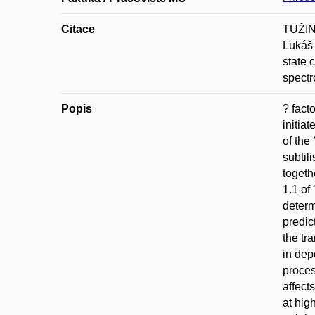
Citace
TUŽIN
Lukáš 
state 
spect
Popis
? fact
initia
of the
subtil
togeth
1.1 of
determ
predic
the tr
in dep
proces
affect
at hig