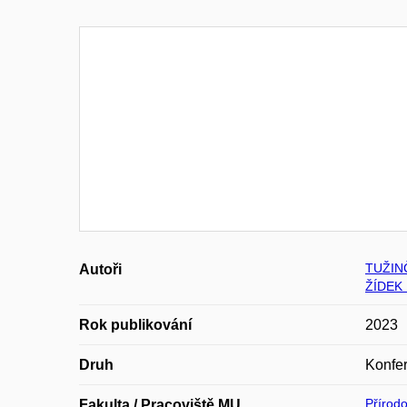
TUŽINČ
Autoři
ŽÍDEK 
Rok publikování
2023
Druh
Konfer
Přírod
Fakulta / Pracoviště MU