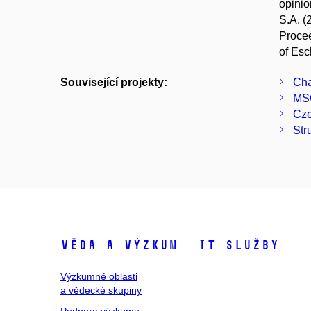
opinio
S.A. (
Procee
of Esc
Související projekty:
Cha
MS
Cze
Str
Věda a výzkum
IT služby
Výzkumné oblasti
a vědecké skupiny