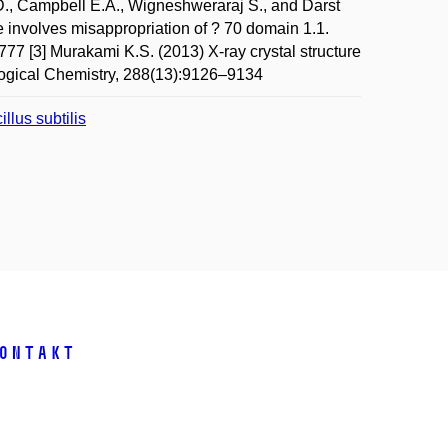
n D., Campbell E.A., Wigneshweraraj S., and Darst
e involves misappropriation of ? 70 domain 1.1.
7 [3] Murakami K.S. (2013) X-ray crystal structure
logical Chemistry, 288(13):9126–9134
lus subtilis
ontakt