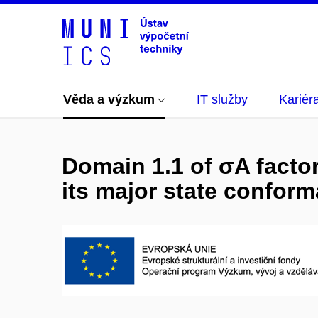
Věda a výzkum
IT služby
Kariér
Domain 1.1 of σA facto
its major state conform