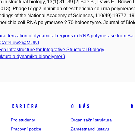
n in structural biology, 13(1):31–39 [2] Bae B., Davis E., Brow
2013). Phage t7 gp2 inhibition of escherichia coli rna polymeras
dings of the National Academy of Sciences, 110(49):19772–1977
herichia coli RNA polymerase ? 70 holoenzyme. Journal of Bio
racterization of dynamical regions in RNA polymerase from Bacil
CAfellow2@MUNI
ch Infrastructure for Integrative Structural Biology
uktura a dynamika biopolymerů
Kariéra
O nás
K
Pro studenty
Organizační struktura
Pracovní pozice
Zaměstnanci ústavu