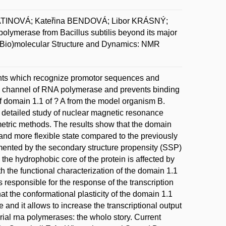
ATINOVÁ; Kateřina BENDOVÁ; Libor KRÁSNÝ;
ymerase from Bacillus subtilis beyond its major
 (Bio)molecular Structure and Dynamics: NMR
ents which recognize promotor sequences and
mary channel of RNA polymerase and prevents binding
of domain 1.1 of ? A from the model organism B.
 detailed study of nuclear magnetic resonance
imetric methods. The results show that the domain
ct and more flexible state compared to the previously
umented by the secondary structure propensity (SSP)
the hydrophobic core of the protein is affected by
th the functional characterization of the domain 1.1
 responsible for the response of the transcription
at the conformational plasticity of the domain 1.1
e and it allows to increase the transcriptional output
rial rna polymerases: the wholo story. Current