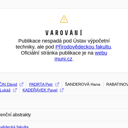
Varování
Publikace nespadá pod Ústav výpočetní
techniky, ale pod
Přírodovědeckou fakultu
.
Oficiální stránka publikace je na
webu
muni.cz
.
IN Dávid
PADRTA Petr
ŠANDEROVÁ Hana
RABATINOV
Lukáš
KADEŘÁVEK Pavel
enční abstrakty
ovědecká fakulta