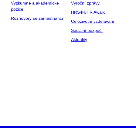
Výzkumné a akademické
Výroční zprávy
pozice
HRS4R/HR Award
Rozhovory se zaměstnanci
Celoživotní vzdělávání
Sociální bezpečí
Aktuality