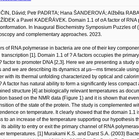
ČIN, Dávid; Petr PADRTA; Hana ŠANDEROVÁ; Alžběta RAB
ŽÍDEK a Pavel KADEŘÁVEK. Domain 1.1 of σA factor of RNA pol
conformation. In Inaugural Biochemistry Symposium Puzzles of
roscopy and complementary approaches. 2023.
ors of RNA polymerase in bacteria are one of their key compon
te transcription [1]. Domain 1.1 of ? A factors occupies the pri
 ? factor to promoter DNA [2,3]. Here we are presenting a study 
is and we are describing its dynamics at µs—ms timescale using
er with its thermal unfolding characterized by optical and calor
 ? A factor has natural ability to form a significantly less compa
ined structure [4] at biologically relevant temperatures as doc
tion based on the NMR data (Figure 1) and it is shown that even 
ansition of the state of the protein. The study is complemented wi
endence on temperature. It clearly showed that the domain 1.1 is
s to an increase of the temperature supporting our hypothesis th
s its ability to entry or exit the primary channel of RNA polymeras
her temperatures. [1] Murakami K.S. and Darst S.A. (2003) Bacte