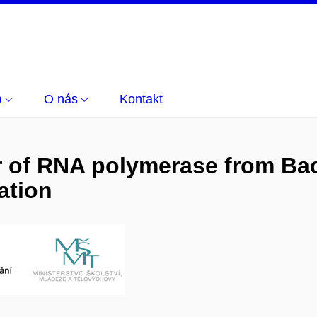
a
O nás
Kontakt
r of RNA polymerase from Bac
ation