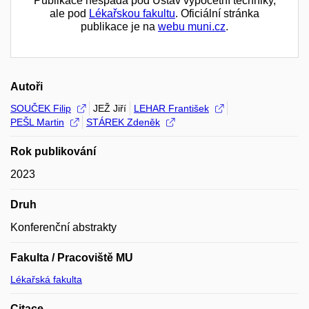
Publikace nespadá pod Ústav výpočetní techniky,
ale pod
Lékařskou fakultu
. Oficiální stránka
publikace je na
webu muni.cz
.
Autoři
SOUČEK Filip
JEŽ Jiří
LEHAR František
PEŠL Martin
STÁREK Zdeněk
Rok publikování
2023
Druh
Konferenční abstrakty
Fakulta / Pracoviště MU
Lékařská fakulta
Citace