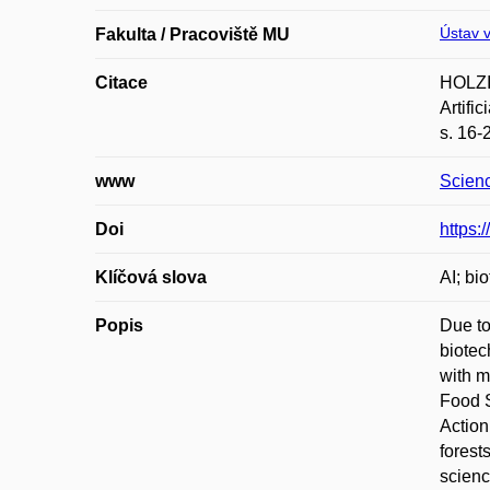
Ústav v
Fakulta / Pracoviště MU
Citace
HOLZI
Artif
s. 16-
www
Scien
Doi
https:
Klíčová slova
AI; bi
Popis
Due to
biotec
with m
Food S
Action
forest
scienc