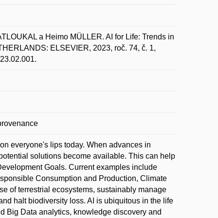
LOUKAL a Heimo MÜLLER. AI for Life: Trends in
ETHERLANDS: ELSEVIER, 2023, roč. 74, č. 1,
023.02.001.
; provenance
is on everyone's lips today. When advances in
tential solutions become available. This can help
y Development Goals. Current examples include
esponsible Consumption and Production, Climate
use of terrestrial ecosystems, sustainably manage
d halt biodiversity loss. AI is ubiquitous in the life
nd Big Data analytics, knowledge discovery and