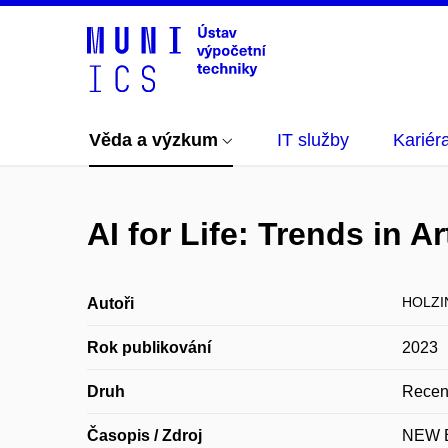
Věda a výzkum
IT služby
Kariér
AI for Life: Trends in A
HOLZI
Autoři
Rok publikování
2023
Druh
Recen
Časopis / Zdroj
NEW 