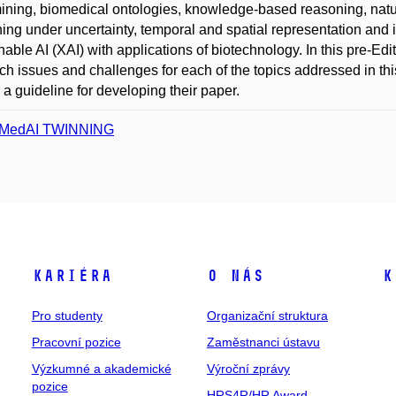
ining, biomedical ontologies, knowledge-based reasoning, natu
ing under uncertainty, temporal and spatial representation and 
nable AI (XAI) with applications of biotechnology. In this pre-Ed
ch issues and challenges for each of the topics addressed in this
s a guideline for developing their paper.
oMedAI TWINNING
Kariéra
O nás
K
Pro studenty
Organizační struktura
Pracovní pozice
Zaměstnanci ústavu
Výzkumné a akademické
Výroční zprávy
pozice
HRS4R/HR Award