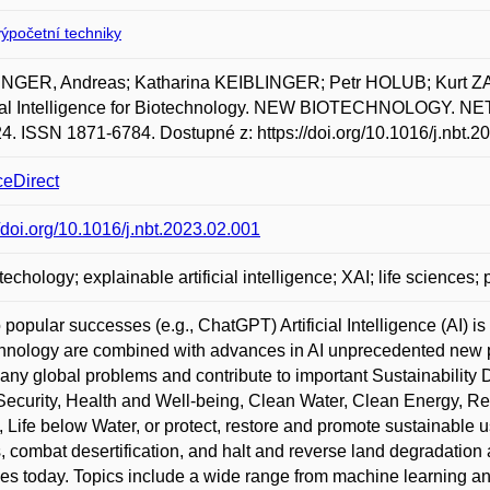
ýpočetní techniky
NGER, Andreas; Katharina KEIBLINGER; Petr HOLUB; Kurt ZAT
icial Intelligence for Biotechnology. NEW BIOTECHNOLOGY. N
24. ISSN 1871-6784. Dostupné z: https://doi.org/10.1016/j.nbt.2
ceDirect
//doi.org/10.1016/j.nbt.2023.02.001
otechology; explainable artificial intelligence; XAI; life sciences
 popular successes (e.g., ChatGPT) Artificial Intelligence (AI) 
hnology are combined with advances in AI unprecedented new po
any global problems and contribute to important Sustainabilit
ecurity, Health and Well-being, Clean Water, Clean Energy, R
, Life below Water, or protect, restore and promote sustainable 
s, combat desertification, and halt and reverse land degradation an
es today. Topics include a wide range from machine learning a