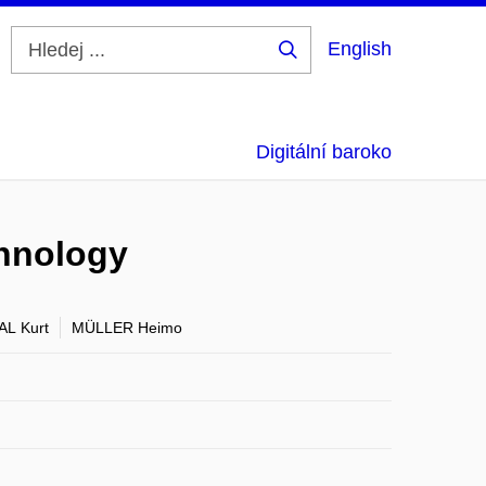
English
Hledej
...
Digitální baroko
echnology
L Kurt
MÜLLER Heimo