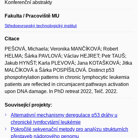
Konferenční abstrakty
Fakulta / Pracoviště MU
Středoevropský technologický institut
Citace
PEŠOVÁ, Michaela; Veronika MANČÍKOVÁ; Robert
HELMA; Šárka PAVLOVÁ; Václav HEJRET; Petr TAUŠ;
Jakub HYNŠT; Karla PLEVOVÁ; Jana KOTAŠKOVÁ; Jitka
MALČÍKOVÁ a Šárka POSPÍŠILOVÁ. Distinct p53
phospohrylation patterns in chronic lymphocytic leukemia
patients are reflected in circumjacent pathways activation
upon DNA damage. In PhD retreat 2022, Telč. 2022.
Související projekty:
Alternativní mechanismy deregulace p53 dráhy u
chronické lymfocytární leukémie
Pokročilé sekvenační metody pro analýzu strukturních
přestaveb nádorového genomu