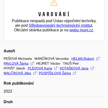
Varování
Publikace nespadá pod Ústav výpočetní techniky,
ale pod
Středoevropský technologický institut
.
Oficiální stránka publikace je na
webu muni.cz
.
Autoři
PEŠOVÁ Michaela
MANČÍKOVÁ Veronika
HELMA Robert
PAVLOVÁ Šárka
HEJRET Václav
TAUŠ Petr
HYNŠT Jakub
PLEVOVÁ Karla
KOTAŠKOVÁ Jana
MALČÍKOVÁ Jitka
POSPÍŠILOVÁ Šárka
Rok publikování
2022
Druh