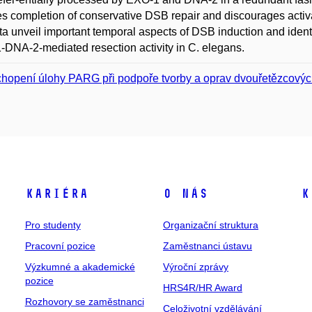
s completion of conservative DSB repair and discourages activ
ta unveil important temporal aspects of DSB induction and identi
DNA-2-mediated resection activity in C. elegans.
hopení úlohy PARG při podpoře tvorby a oprav dvouřetězcový
Kariéra
O nás
K
Pro studenty
Organizační struktura
Pracovní pozice
Zaměstnanci ústavu
Výzkumné a akademické
Výroční zprávy
pozice
HRS4R/HR Award
Rozhovory se zaměstnanci
Celoživotní vzdělávání