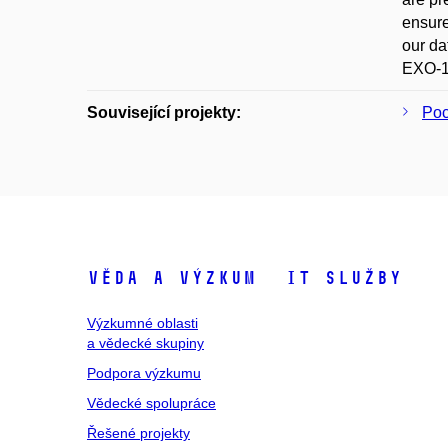
ensure
our da
EXO-1-
Související projekty:
Poc
Věda a výzkum
IT služby
Výzkumné oblasti
a vědecké skupiny
Podpora výzkumu
Vědecké spolupráce
Řešené projekty