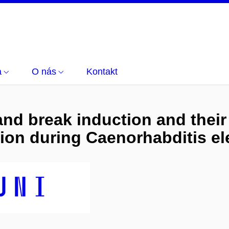
a
O nás
Kontakt
d break induction and their 
ion during Caenorhabditis e