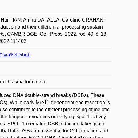
; Hui TIAN; Amna DAFALLA; Caroline CRAHAN;
tion and their differential processing sustain
ts. CAMBRIDGE: Cell Press, 2022, roč. 40, č. 13,
.2022.111403.
402?via%3Dihub
ain chiasma formation
duced DNA double-strand breaks (DSBs). These
COs). While early Mre11-dependent end resection is
 contribute to the efficient processing of meiotic
, the temporal dynamics underlying Spo11 activity
ans, SPO-11-mediated DSB induction takes place
 that late DSBs are essential for CO formation and
shion. Further, EXO-1-DNA-2-mediated resection