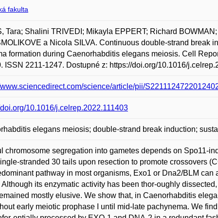
á fakulta
, Tara; Shalini TRIVEDI; Mikayla EPPERT; Richard BOWMAN
SMOLIKOVE a Nicola SILVA. Continuous double-strand break induc
a formation during Caenorhabditis elegans meiosis. Cell Repor
0. ISSN 2211-1247. Dostupné z: https://doi.org/10.1016/j.celrep
//www.sciencedirect.com/science/article/pii/S2211124722012
//doi.org/10.1016/j.celrep.2022.111403
habditis elegans meiosis; double-strand break induction; sust
ful chromosome segregation into gametes depends on Spo11-in
single-stranded 30 tails upon resection to promote crossovers (
edominant pathway in most organisms, Exo1 or Dna2/BLM can also
Although its enzymatic activity has been thor-oughly dissected
emained mostly elusive. We show that, in Caenorhabditis eleg
hout early meiotic prophase I until mid-late pachynema. We find
efer-entially processed by EXO-1 and DNA-2 in a redundant fa