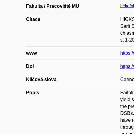
Lékařsk
Fakulta / Pracoviště MU
Citace
HICKS
Sarit 
chiasm
s. 1-2
www
https:
Doi
https:
Klíčová slova
Caenor
Popis
Faith
yield 
the pr
DSBs. 
have r
throug
are pr