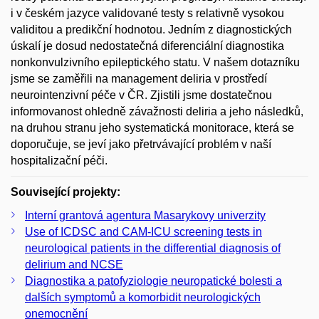
i v českém jazyce validované testy s relativně vysokou
validitou a predikční hodnotou. Jedním z dia­gnostických
úskalí je dosud nedostatečná diferenciální dia­gnostika
nonkonvulzivního epileptického statu. V našem dotazníku
jsme se zaměřili na management deliria v prostředí
neurointenzivní péče v ČR. Zjistili jsme dostatečnou
informovanost ohledně závažnosti deliria a jeho následků,
na druhou stranu jeho systematická monitorace, která se
doporučuje, se jeví jako přetrvávající problém v naší
hospitalizační péči.
Související projekty:
Interní grantová agentura Masarykovy univerzity
Use of ICDSC and CAM-ICU screening tests in
neurological patients in the differential diagnosis of
delirium and NCSE
Diagnostika a patofyziologie neuropatické bolesti a
dalších symptomů a komorbidit neurologických
onemocnění