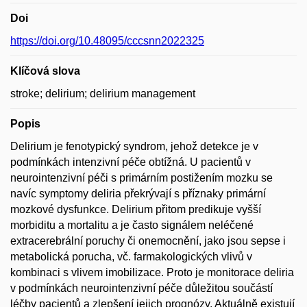
Doi
https://doi.org/10.48095/cccsnn2022325
Klíčová slova
stroke; delirium; delirium management
Popis
Delirium je fenotypický syndrom, jehož detekce je v
podmínkách intenzivní péče obtížná. U pacientů v
neurointenzivní péči s primárním postižením mozku se
navíc symptomy deliria překrývají s příznaky primární
mozkové dysfunkce. Delirium přitom predikuje vyšší
morbiditu a mortalitu a je často signálem neléčené
extracerebrální poruchy či onemocnění, jako jsou sepse i
metabolická porucha, vč. farmakologických vlivů v
kombinaci s vlivem imobilizace. Proto je monitorace deliria
v podmínkách neurointenzivní péče důležitou součástí
léčby pacientů a zlepšení jejich prognózy. Aktuálně existují