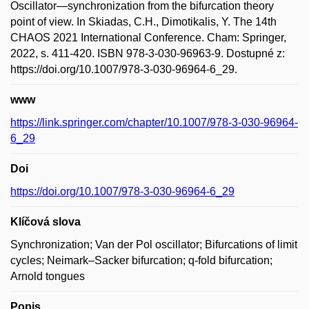
Oscillator—synchronization from the bifurcation theory
point of view. In Skiadas, C.H., Dimotikalis, Y. The 14th
CHAOS 2021 International Conference. Cham: Springer,
2022, s. 411-420. ISBN 978-3-030-96963-9. Dostupné z:
https://doi.org/10.1007/978-3-030-96964-6_29.
www
https://link.springer.com/chapter/10.1007/978-3-030-96964-
6_29
Doi
https://doi.org/10.1007/978-3-030-96964-6_29
Klíčová slova
Synchronization; Van der Pol oscillator; Bifurcations of limit
cycles; Neimark–Sacker bifurcation; q-fold bifurcation;
Arnold tongues
Popis