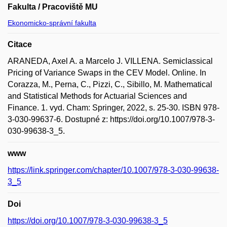
Fakulta / Pracoviště MU
Ekonomicko-správní fakulta
Citace
ARANEDA, Axel A. a Marcelo J. VILLENA. Semiclassical
Pricing of Variance Swaps in the CEV Model. Online. In
Corazza, M., Perna, C., Pizzi, C., Sibillo, M. Mathematical
and Statistical Methods for Actuarial Sciences and
Finance. 1. vyd. Cham: Springer, 2022, s. 25-30. ISBN 978-
3-030-99637-6. Dostupné z: https://doi.org/10.1007/978-3-
030-99638-3_5.
www
https://link.springer.com/chapter/10.1007/978-3-030-99638-
3_5
Doi
https://doi.org/10.1007/978-3-030-99638-3_5