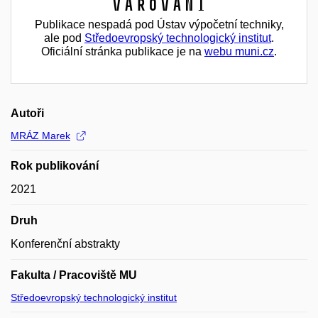
Varování
Publikace nespadá pod Ústav výpočetní techniky,
ale pod
Středoevropský technologický institut
.
Oficiální stránka publikace je na
webu muni.cz
.
Autoři
MRÁZ Marek
Rok publikování
2021
Druh
Konferenční abstrakty
Fakulta / Pracoviště MU
Středoevropský technologický institut