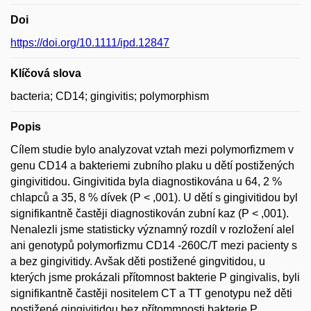
Doi
https://doi.org/10.1111/ipd.12847
Klíčová slova
bacteria; CD14; gingivitis; polymorphism
Popis
Cílem studie bylo analyzovat vztah mezi polymorfizmem v
genu CD14 a bakteriemi zubního plaku u dětí postižených
gingivitidou. Gingivitida byla diagnostikována u 64, 2 %
chlapců a 35, 8 % dívek (P < ,001). U dětí s gingivitidou byl
signifikantně častěji diagnostikován zubní kaz (P < ,001).
Nenalezli jsme statisticky významný rozdíl v rozložení alel
ani genotypů polymorfizmu CD14 -260C/T mezi pacienty s
a bez gingivitidy. Avšak děti postižené gingvitidou, u
kterých jsme prokázali přítomnost bakterie P gingivalis, byli
signifikantně častěji nositelem CT a TT genotypu než děti
postižené gingivitidou bez přítommnosti bakterie P.