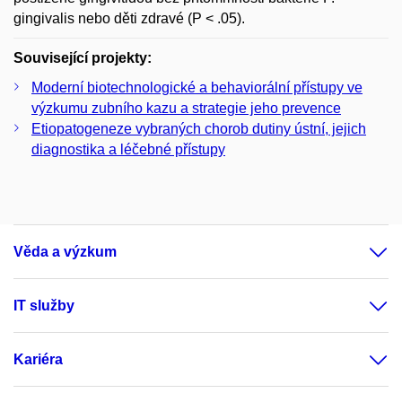
gingivalis nebo děti zdravé (P < .05).
Související projekty:
Moderní biotechnologické a behaviorální přístupy ve
výzkumu zubního kazu a strategie jeho prevence
Etiopatogeneze vybraných chorob dutiny ústní, jejich
diagnostika a léčebné přístupy
Věda a výzkum
IT služby
Kariéra