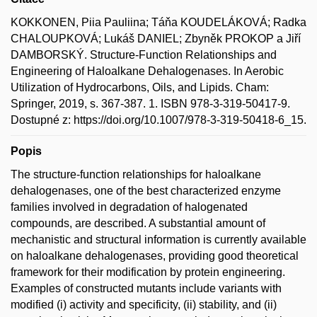
KOKKONEN, Piia Pauliina; Táňa KOUDELÁKOVÁ; Radka
CHALOUPKOVÁ; Lukáš DANIEL; Zbyněk PROKOP a Jiří
DAMBORSKÝ. Structure-Function Relationships and
Engineering of Haloalkane Dehalogenases. In Aerobic
Utilization of Hydrocarbons, Oils, and Lipids. Cham:
Springer, 2019, s. 367-387. 1. ISBN 978-3-319-50417-9.
Dostupné z: https://doi.org/10.1007/978-3-319-50418-6_15.
Popis
The structure-function relationships for haloalkane
dehalogenases, one of the best characterized enzyme
families involved in degradation of halogenated
compounds, are described. A substantial amount of
mechanistic and structural information is currently available
on haloalkane dehalogenases, providing good theoretical
framework for their modification by protein engineering.
Examples of constructed mutants include variants with
modified (i) activity and specificity, (ii) stability, and (ii)