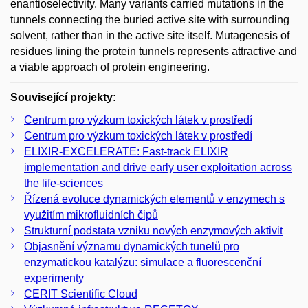
enantioselectivity. Many variants carried mutations in the
tunnels connecting the buried active site with surrounding
solvent, rather than in the active site itself. Mutagenesis of
residues lining the protein tunnels represents attractive and
a viable approach of protein engineering.
Související projekty:
Centrum pro výzkum toxických látek v prostředí
Centrum pro výzkum toxických látek v prostředí
ELIXIR-EXCELERATE: Fast-track ELIXIR
implementation and drive early user exploitation across
the life-sciences
Řízená evoluce dynamických elementů v enzymech s
využitím mikrofluidních čipů
Strukturní podstata vzniku nových enzymových aktivit
Objasnění významu dynamických tunelů pro
enzymatickou katalýzu: simulace a fluorescenční
experimenty
CERIT Scientific Cloud