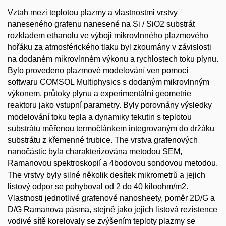
Vztah mezi teplotou plazmy a vlastnostmi vrstvy
naneseného grafenu nanesené na Si / SiO2 substrát
rozkladem ethanolu ve výboji mikrovlnného plazmového
hořáku za atmosférického tlaku byl zkoumány v závislosti
na dodaném mikrovlnném výkonu a rychlostech toku plynu.
Bylo provedeno plazmové modelování ven pomocí
softwaru COMSOL Multiphysics s dodaným mikrovlnným
výkonem, průtoky plynu a experimentální geometrie
reaktoru jako vstupní parametry. Byly porovnány výsledky
modelování toku tepla a dynamiky tekutin s teplotou
substrátu měřenou termočlánkem integrovaným do držáku
substrátu z křemenné trubice. The vrstva grafenových
nanočástic byla charakterizována metodou SEM,
Ramanovou spektroskopií a 4bodovou sondovou metodou.
The vrstvy byly silné několik desítek mikrometrů a jejich
listový odpor se pohyboval od 2 do 40 kiloohm/m2.
Vlastnosti jednotlivé grafenové nanosheety, poměr 2D/G a
D/G Ramanova pásma, stejně jako jejich listová rezistence
vodivé sítě korelovaly se zvýšením teploty plazmy se