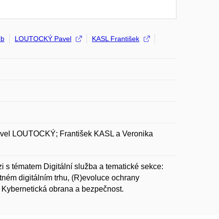
ub
LOUTOCKÝ Pavel
KASL František
el LOUTOCKÝ; František KASL a Veronika
 s tématem Digitální služba a tematické sekce:
tném digitálním trhu, (R)evoluce ochrany
a Kybernetická obrana a bezpečnost.