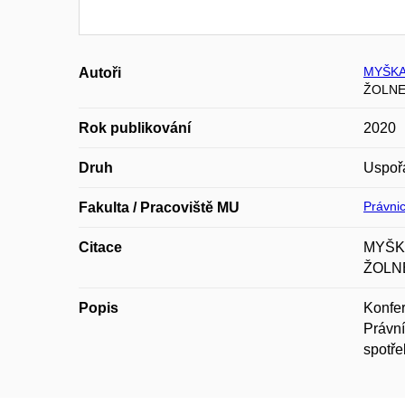
MYŠKA
Autoři
ŽOLNE
Rok publikování
2020
Druh
Uspoř
Právnic
Fakulta / Pracoviště MU
Citace
MYŠKA
ŽOLNE
Popis
Konfer
Právní
spotře