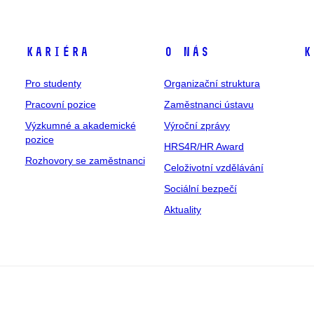
Kariéra
O nás
K
Pro studenty
Organizační struktura
Pracovní pozice
Zaměstnanci ústavu
Výzkumné a akademické
Výroční zprávy
pozice
HRS4R/HR Award
Rozhovory se zaměstnanci
Celoživotní vzdělávání
Sociální bezpečí
Aktuality