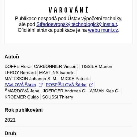
Varování
Publikace nespadá pod Ústav výpočetní techniky,
ale pod
Středoevropský technologický institut
.
Oficiální stránka publikace je na
webu muni.cz
.
Autoři
DOFFE Flora
CARBONNIER Vincent
TISSIER Manon
LEROY Bernard
MARTINS Isabelle
MATTSSON Johanna S. M.
MICKE Patrick
PAVLOVÁ Šárka
POSPÍŠILOVÁ Šárka
ŠMARDOVÁ Jana
JOERGER Andreas C.
WIMAN Klas G.
KROEMER Guido
SOUSSI Thierry
Rok publikování
2021
Druh