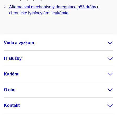
Alternativní mechanismy deregulace p53 dráhy u
chronické lymfocytární leukémie
Věda a výzkum
IT služby
Kariéra
O nás
Kontakt