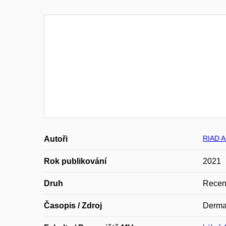
RIAD 
Autoři
Rok publikování
2021
Druh
Recen
Časopis / Zdroj
Derma