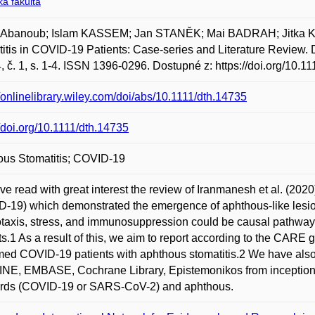
á fakulta
 Abanoub; Islam KASSEM; Jan STANĚK; Mai BADRAH; Jitka
itis in COVID‐19 Patients: Case‐series and Literature Review.
4, č. 1, s. 1-4. ISSN 1396-0296. Dostupné z: https://doi.org/10.1
//onlinelibrary.wiley.com/doi/abs/10.1111/dth.14735
//doi.org/10.1111/dth.14735
ous Stomatitis; COVID-19
e read with great interest the review of Iranmanesh et al. (2020
-19) which demonstrated the emergence of aphthous-like lesion
axis, stress, and immunosuppression could be causal pathways 
ts.1 As a result of this, we aim to report according to the CARE g
med COVID-19 patients with aphthous stomatitis.2 We have also 
E, EMBASE, Cochrane Library, Epistemonikos from inception u
rds (COVID-19 or SARS-CoV-2) and aphthous.