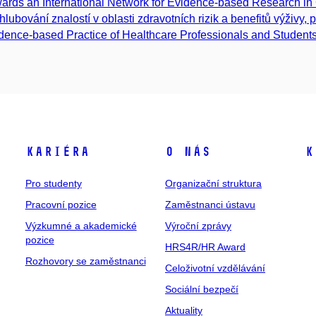
ards an International Network for Evidence-based Research in 
hlubování znalostí v oblasti zdravotních rizik a benefitů výživy, pr
dence-based Practice of Healthcare Professionals and Student
Kariéra
O nás
K
Pro studenty
Organizační struktura
Pracovní pozice
Zaměstnanci ústavu
Výzkumné a akademické
Výroční zprávy
pozice
HRS4R/HR Award
Rozhovory se zaměstnanci
Celoživotní vzdělávání
Sociální bezpečí
Aktuality