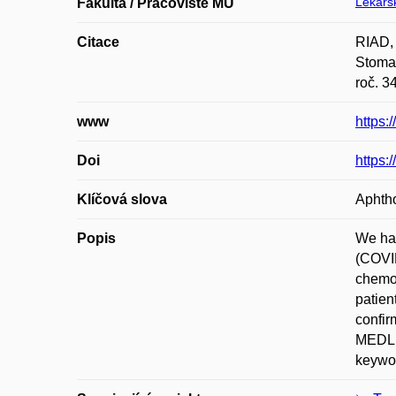
Lékařsk
Fakulta / Pracoviště MU
Citace
RIAD,
Stomat
roč. 3
www
https:
Doi
https:
Klíčová slova
Aphth
Popis
We hav
(COVID
chemot
patien
confir
MEDLIN
keywo