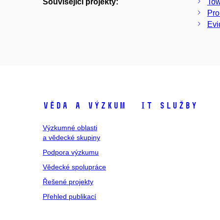
Související projekty:
Tow
Pro
Evi
Věda a výzkum
IT služby
Výzkumné oblasti
a vědecké skupiny
Podpora výzkumu
Vědecké spolupráce
Řešené projekty
Přehled publikací