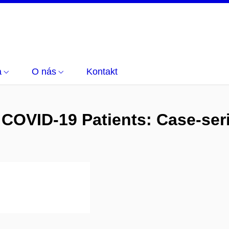
a
O nás
Kontakt
 COVID‐19 Patients: Case‐seri