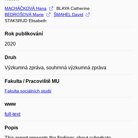
MACHÁČKOVÁ Hana
BLAYA Catherine
BEDROŠOVÁ Marie
ŠMAHEL David
STAKSRUD Elisabeth
Rok publikování
2020
Druh
Výzkumná zpráva, souhrnná výzkumná zpráva
Fakulta / Pracoviště MU
Fakulta sociálních studií
www
full-text
Popis
This report presents the findings about cyberhate